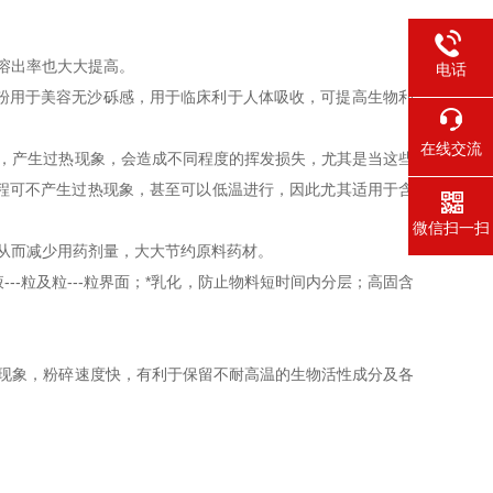
溶出率也大大提高。
电话
粉用于美容无沙砾感，用于临床利于人体吸收，可提高生物利
在线交流
，产生过热现象，会造成不同程度的挥发损失，尤其是当这些
程可不产生过热现象，甚至可以低温进行，因此尤其适用于含
微信扫一扫
从而减少用药剂量，大大节约原料药材。
-粒及粒---粒界面；*乳化，防止物料短时间内分层；高固含
现象，粉碎速度快，有利于保留不耐高温的生物活性成分及各