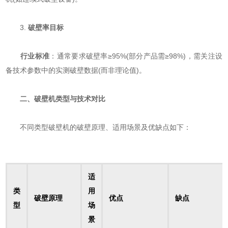
3. ​
​破壁率目标​
​
​行业标准​
​：通常要求破壁率≥95%(部分产品需≥98%)，需关注设
备技术参数中的实测破壁数据(而非理论值)。
​
​二、破壁机类型与技术对比​
不同类型破壁机的破壁原理、适用场景及优缺点如下：
​适
​类
用
​破壁原理​
​优点​
​缺点​
型​
场
景​