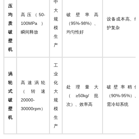
中
压
大
均
高压（50-
破壁率高
规
设备成本高、维
质
100MPa）
（95%-98%）、
模
护复杂
破
瞬间释放
均匀性好
生
壁
产
机​
工
​涡
业
轮
高速涡轮
化
处理量大
破壁率稍低
式
（转速
大
（≥50kg/批
（90%-95%）、
破
20000-
规
次）、效率高
需冷却系统
壁
30000rpm）
模
机​
生
产