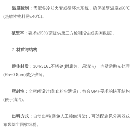
​
​温度控制​
​：需配备冷却夹套或循环水系统，确保破壁温度≤60℃
(热敏性物料需≤40℃)。
​
​破壁率​
​：要求≥95%(需提供第三方检测报告或实测数据)。
2. ​
​材质与结构​
​
​腔体材质​
​：304/316L不锈钢(耐腐蚀、易清洁)，内壁需抛光处理
(Ra≤0.8μm)减少残留。
​
​密封性​
​：全密闭设计(防止粉尘泄漏)，符合GMP要求的快开结构
(便于清洁)。
​
​出料方式​
​：自动出料(避免人工接触污染)，可选配旋风分离器或
布袋除尘回收细粉。