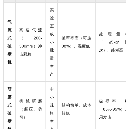
实
验
​气
室
流
高速气流
或
处理量小
式
（200-
破壁率高（可达
小
（≤5kg/批
破
300m/s）冲
98%）、温度低
批
次）、能耗高
壁
击颗粒
量
机​
生
产
​研
中
磨
小
机械研磨
破壁率一般
式
规
结构简单、成本
（碾压、剪
（85%-95%）、
破
模
较低
切）
易发热
壁
生