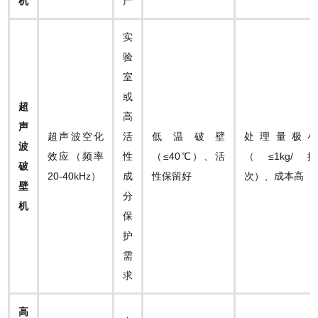
机​
产
实
验
室
或
​超
高
声
超声波空化
活
低温破壁
处理量极小
波
效应（频率
性
（≤40℃）、活
（≤1kg/批
破
20-40kHz）
成
性保留好
次）、成本高
壁
分
机​
保
护
需
求
​高