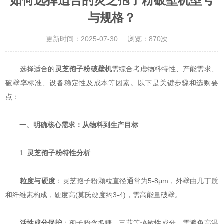
如何选择适合的灵芝孢子粉破壁机型号
与规格？
更新时间：2025-07-30
浏览：870次
选择适合的
灵芝孢子粉破壁机
需综合考虑物料特性、产能需求、
破壁率标准、设备稳定性及成本等因素。以下是关键步骤和选购要
点：
​
​一、明确核心需求：从物料到生产目标​
1. ​
​灵芝孢子粉特性分析​
​
​粒度与硬度​
​：灵芝孢子粉颗粒直径通常为5-8μm，外壁由几丁质
和纤维素构成，硬度高(莫氏硬度约3-4)，需高能量破壁。
​
​活性成分保护​
​：孢子粉含多糖、三萜等热敏性成分，需避免高温