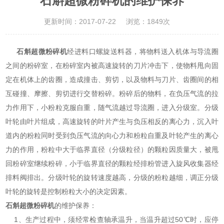
石斛超微粉碎机的维护保养
更新时间：2017-07-22
浏览：1849次
石斛超微粉碎机
经进料口螺旋送料器，将物料送入机体与导流圈
之间的粉碎室，在粉碎室内被高速旋转的刀片冲击下，使物料甩向固
定在机体上的齿圈，造成撞击、剪切，以及物料与刀片、齿圈间的相
互碰撞、摩擦、剪切进行交替粉碎。粉碎后的物料，在负压气流的拉
力作用下，小粉粒克服自重，随气流越过导流圈，进入分级室。分级
叶轮由叶片组成，高速旋转的叶片产生与负压相反的离心力，沉入叶
道内的粉粒同时受到负压气流的向心力和粉粒自重及叶轮产生的离心
力的作用，粉粒中大于临界直径（分级粒径）的颗粒因质量大，被甩
回粉碎室继续粉碎，小于临界直径的颗粒经排粉管进入旋风收集器经
排料阀排出。分级叶轮的旋转速度越高，分级的粉粒越细，调正分级
叶轮的旋转是控制粉粒大小的决定因素。
石斛超微粉碎机
的维护保养：
1、生产过程中，须经常检查轴承温升，当温升超过50℃时，应停