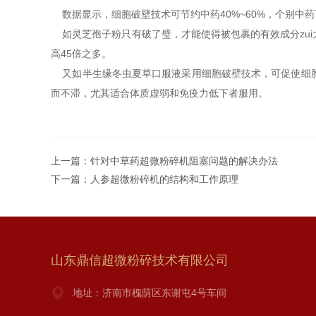
数据显示，细胞破壁技术可节约中药40%~60%，个别中
如灵芝孢子粉只有破了璧，才能使得被包裹的有效成分zui
高45倍之多。
又如半生缘冬虫夏草口服液采用细胞破壁技术，可促使细胞
而不滞，尤其适合体质虚弱和免疫力低下者服用。
上一篇：
针对中草药超微粉碎机阻塞问题的解决办法
下一篇：
人参超微粉碎机的结构和工作原理
山东鼎信超微粉碎技术有限公司
地址：济南市槐荫区东谢屯4号车间