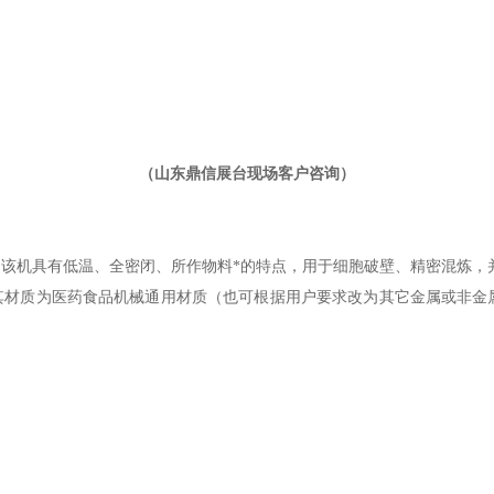
（山东鼎信展台现场客户咨询）
，该机具有低温、全密闭、所作物料*的特点，用于细胞破壁、精密混炼，
，其材质为医药食品机械通用
材质（
也可根据用户要求改为其它金属或非金