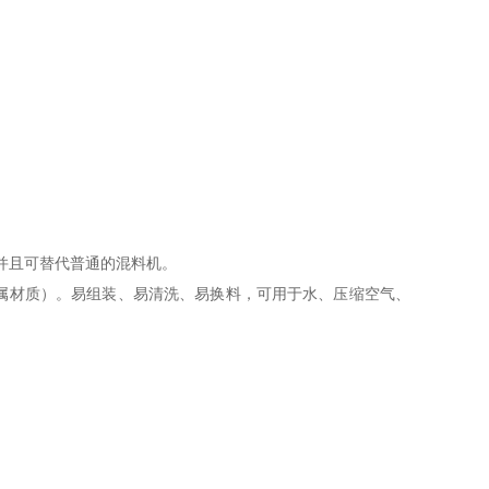
并且可替代普通的混料机。
属材质
）
。易组装、易清洗、易换料，可用于水、压缩空气、