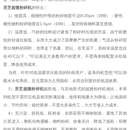
灵芝超微粉碎机
的特点：
1）细度高，植物性纤维的粉碎细度可达8-20μm（D98）；硬性、
脆性物料粉碎细度在1-5μm（D98），某些特殊物料甚至更细。
2）温度低，巧妙的结构设计避免了粉碎时出现的升温。由于研磨
轮的转速比较低，从而大大减少了因摩擦产生的热量；气流从粉碎室
带出物料的同时，也带走了热量。所以，在常温下，其粉末温度也仅
在45℃以下，*可以满足大多数用户的需求，不需再单独配置冷却装
置，降低使用成本。
当然，针对对低温要求比较高的特殊用户，该系列机型也*可以加
载水冷却系统，且无需加大占用面积，从而达到更好的低温效果。
3）
灵芝超微粉碎机
能耗低，与其他形式的超微粉碎机相比，本系
列机型不需空压机及相关附属设备，使得耗电量大为降低；占地面积
小，节约空间；操控简便，不需太多操作工，大大节省人力成本。
4）无污染，损耗低，耗材省，全部采用不锈钢制造，避免了其他
介质进入；整机结构通畅，物料粉碎、收集充分，降低了损耗；研磨
轮轨采用特种超硬不锈钢材料，不易磨损，使用寿命长，从而降低使