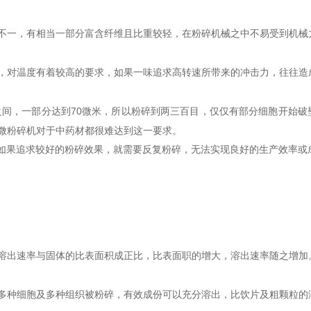
不一，有相当一部分富含纤维且比重较轻，在粉碎机械之中不易受到机械力
，对温度有着较高的要求，如果一味追求高转速所带来的冲击力，往往造
米之间，一部分达到70微米，所以粉碎到两三百目，仅仅有部分细胞开始
性超微粉碎机对于中药材都很难达到这一要求。
如果追求较好的粉碎效果，就需要反复粉碎，无法实现良好的生产效率或
溶出速率与固体的比表面积成正比，比表面职的增大，溶出速率随之增加
的多种细胞及多种组织被粉碎，有效成份可以充分溶出，比饮片及粗颗粒的