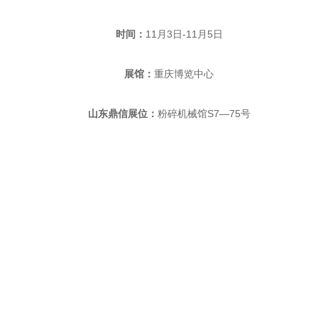
时间：
11月3日-11月5日
展馆：
重庆博览中心
山东鼎信
展位：
粉碎机械馆S7—75号