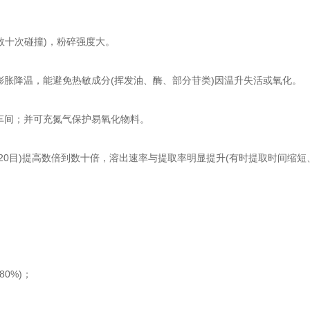
数十次碰撞)，粉碎强度大。
胀降温，能避免热敏成分(挥发油、酶、部分苷类)因温升失活或氧化。
车间；并可充氮气保护易氧化物料。
20目)提高数倍到数十倍，溶出速率与提取率明显提升(有时提取时间缩短、得
0%)；