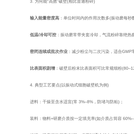
3. 为何能“高效”破壁(相比普通粉碎)
输入能量密度高
：单位时间内的作用次数多(振动磨每秒
低温/冷却可控
：振动磨常带夹套冷却，气流粉碎靠绝热膨
密闭连续或批次作业
：减少粉尘与二次污染，适合GMP
比表面积剧增
：破壁后粉末比表面积可比常规细粉(80–1
4. 典型工艺要点(以振动式细胞破壁机为例)
进料：干燥至含水适宜(常 3%–8%，防堵与防粘)；
装料：物料+研磨介质按一定填充率(如介质占筒容 60%–8