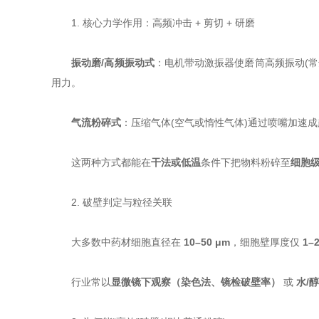
1. 核心力学作用：高频冲击 + 剪切 + 研磨
振动磨/高频振动式
：电机带动激振器使磨筒高频振动(常达 1
用力。
气流粉碎式
：压缩气体(空气或惰性气体)通过喷嘴加速
这两种方式都能在
干法或低温
条件下把物料粉碎至
细胞级粒
2. 破壁判定与粒径关联
大多数中药材细胞直径在
10–50 μm
，细胞壁厚度仅
1–
行业常以
显微镜下观察（染色法、镜检破壁率）
​ 或
水/