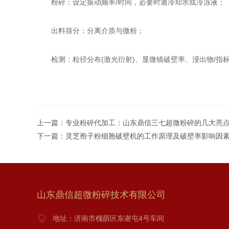
粉碎：设定振动频率/时间，必要时通冷却水或冷冻液；
出料筛分：分离介质与微粉；
检测：粒径分布(激光衍射)、显微镜破壁率、浸出物/指
上一篇：
专业粉碎代加工：山东鼎信三七超微粉碎的几大亮
下一篇：
灵芝孢子粉细胞破壁机的工作原理及破壁率影响因
山东鼎信超微粉碎技术有限公司
地址：济南市槐荫区东谢屯4号车间