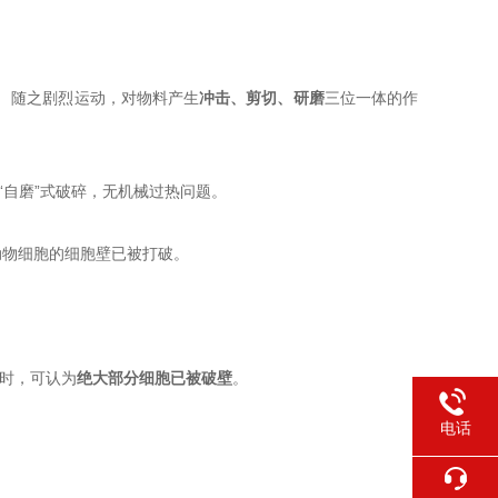
）
​ 随之剧烈运动，对物料产生
冲击、剪切、研磨
三位一体的作
“自磨”式破碎，无机械过热问题。
动物细胞的细胞壁已被打破。
中时，可认为
绝大部分细胞已被破壁
。
电话