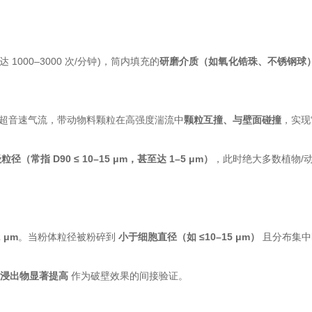
000–3000 次/分钟)，筒内填充的
研磨介质（如氧化锆珠、不锈钢球
成超音速气流，带动物料颗粒在高强度湍流中
颗粒互撞、与壁面碰撞
，实现
径（常指 D90 ≤ 10–15 μm，甚至达 1–5 μm）
，此时绝大多数植物/
2 μm
。当粉体粒径被粉碎到
小于细胞直径（如 ≤10–15 μm）
​ 且分布集
醇浸出物显著提高
​ 作为破壁效果的间接验证。