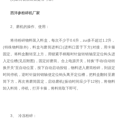
西洋参粉碎机厂家
2、磨机的操作、使用：
将待粉碎物料装入料盒，每次不少于0.6升，zui多不超过1.2升，
(特殊物料除外)，料盒与磨筒进料口(进料口置于下方)对接，用卡箍
固定。将料盒翻转至上方，用锁紧手柄顺时针旋转销轴至定位钩头进
入定位槽(见后附图)，固定好磨筒。合上电源开关，转换“手动/自动转
换开关”至自动位置，按下自动启动按钮，物料进入磨筒粉碎，到设定
时间停机，逆时针旋转销轴使定位钩头离开定位槽，把料盒翻转至磨
筒下方，再次将磨筒固定，启动磨机(振动时间应少于12秒)，将物料
卸入料筒，停机，打开卡箍，将料筒取下即可。
3、 冷冻粉碎：