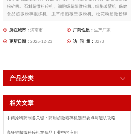
粉碎机、石斛超微粉碎机、细胞级超细微粉机 , 细胞破壁机, 保健
食品超微粉碎混练机、虫草细胞破壁微粉机、松花粉超微粉碎
机、氢氧化钾超微粉碎混炼机、五味子超微粉碎机、山茱萸超微
粉碎机、中小型冷库等。
所在城市：
济南市
厂商性质：
生产厂家
更新日期：
2025-12-23
访 问 量：
3273
产品分类
相关文章
中药原料药制备关键：药用超微粉碎机选型要点与避坑攻略
高纤维超微粉碎机在食品工业中的应用