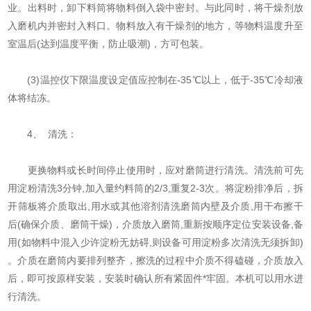
业。出料时，卸下料筒将物料倒入袋中密封。与此同时，将干燥剂放
入磨机内并密封入料口。物料放入有干燥剂的地方，等物料温度升至
室温后(达到温度平衡，防止吸潮)，方可包装。
(3)温控仪下限温度设定值应控制在-35℃以上，低于-35℃冷却液
体将结冻。
4、 清洗：
更换物料或长时间停止使用时，应对磨筒进行清洗。清洗前可先
用淀粉清洗3分钟,加入量约料筒的2/3,重复2-3次。将淀粉排净后，拆
开筛板将介质取出,用水或其他溶剂清洗磨筒内壁及介质,用干布擦干
后(确保介质、磨筒干燥)，介质放入磨筒,重新按顺序定位安装设备,备
用(如物料中混入少许淀粉无妨碍,则设备可用淀粉多次清洗无须拆卸)
。介质在磨筒内要排列整齐，擦洗的过程中介质不得磕碰，介质放入
后，即可按原样安装，安装时确认所有紧固件*牢固。本机可以用水进
行清洗。