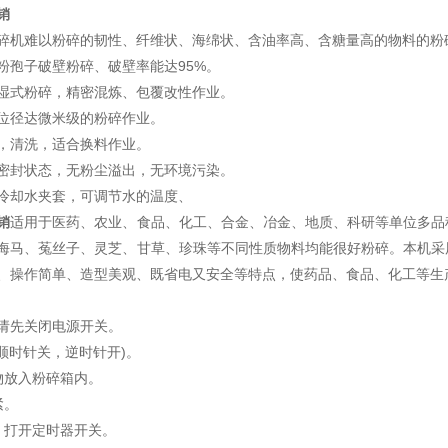
销
粉碎机难以粉碎的韧性、纤维状、海绵状、含油率高、含糖量高的
花粉孢子破壁粉碎、破壁率能达95%。
湿式粉碎，精密混炼、包覆改性作业。
中位径达微米级的粉碎作业。
，清洗，适合换料作业。
全密封状态，无粉尘溢出，无环境污染。
有冷却水夹套，可调节水的温度、
销
适用于医药、农业、食品、化工、合金、冶金、地质、科研等单位多品
海马、菟丝子、灵芝、甘草、珍珠等不同性质物料均能很好粉碎。本机采
、操作简单、造型美观、既省电又安全等特点，使药品、食品、化工等生
请先关闭电源开关。
(顺时针关，逆时针开)。
物放入粉碎箱内。
紧。
，打开定时器开关。