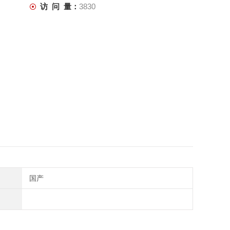
访 问 量：
3830
国产