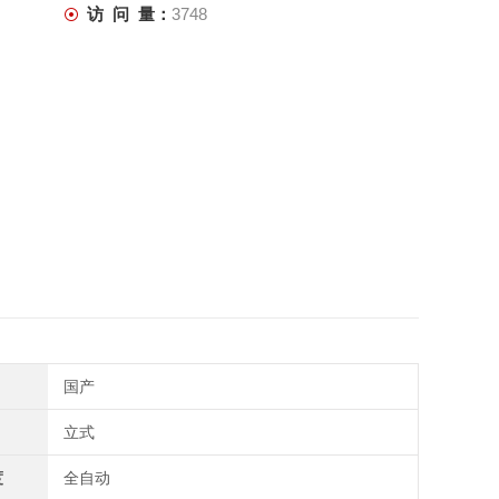
访 问 量：
3748
国产
立式
度
全自动