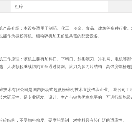
粗碎
机
产品介绍：本设备适用于制药、化工、冶金、食品、建筑等多种行业。
也能作为微粉碎机、细粉碎机加工前道共需的配套设备。
机
工作原理：该机主要有加料口、下料口、斜形滚刀、冲孔网、电机等部
选，大块颗粒继续切割直至通过筛网。滚刀为多刀片结构，高强度螺栓连
碎技术有限公司是国内振动式超微粉碎机技术直接传承企业;，我公司工
技术延展性。是专业研发、设计、生产与销售优良水平的，可进行细胞级
粉碎结构，不受物料粘度、硬度的限制，对物料具有较广泛的适应性。