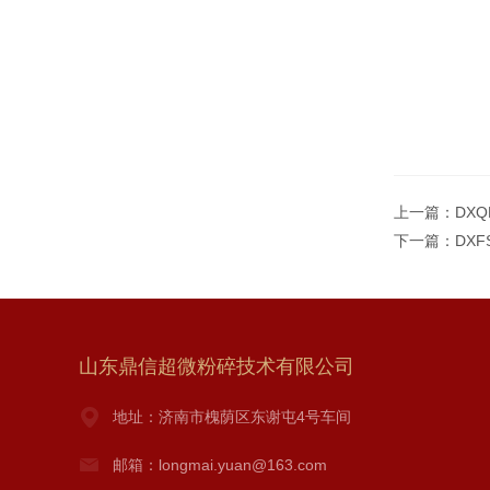
上一篇：
DX
下一篇：
DX
山东鼎信超微粉碎技术有限公司
地址：济南市槐荫区东谢屯4号车间
邮箱：longmai.yuan@163.com