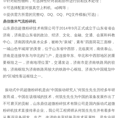
※针对粘性物料，可选择性针对易粘部件进行防粘技术处理；
※可选择配套对接真空上料机、αβ阀等；
※提供需方所需的完整IQ、DQ、OQ、PQ文件模板(可选)；
鼎信微米气流粉碎机
山东鼎信超微粉碎技术有限公司于2014年9月正式成立于山东省省会
济南，济南是山东省的政治、经济、文化、金融、交通、会展和科教
中心。济南因境内泉水众多，被称为“泉城”，素有“四面荷花三面柳，
一城山色半城湖”的美誉，位于山东省中西部，北临黄河，南依泰山。
济南是连接华东与华北的门户，是连接华东、华北和中西部地区的重
要枢纽之一，济南地理位置*，交通发达，济南市是济南铁路局的驻
地，济南枢纽为济南铁路局较大的铁路中心枢纽。济南为中国规划中
的*区域性客运枢纽之一。
振动式中药超微粉碎机是由“中国振动研究人”何筑生先生历经多年研
发而成，
中国在该领域的技术，何筑生先生为中国的装备发展作出了
不可磨灭的贡献，山东鼎信超微粉碎技术有限公司是国内振动式超微
粉碎机技术直接传承企业;，我公司工程师师从何筑生先生并有着多年
从事该设备研发、生产、改进的丰富经验及技术延展性。是专业研