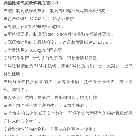
鼎信微米气流粉碎机
性能特点
※进口制药微粉机技术，制药专用超细气流粉碎机结构；
※符合GMP、C-GMP、FDA认证要求；
※可满足在B级区和D级区适用；
※可根据要求定制适应CIP、SIP在线清洗和在线杀菌要求；
※高压粉碎和自分级结构设计，产品粒度最细达1~10um；
※产量满足5~300kg/h范围选型；
※静态化生产，无动力转动部件，容易拆装和清洗；
※与物料接触为316L不锈钢，其他304材质（如平台、支架），提供
材质证明；
※所有卡箍快接位置的法兰设内置卡槽，垫子置于卡槽内，防止漏
气、漏料等；
※设备设计结构：易清洁、易拆卸组装，钝化处理；
※整个粉碎系统为全密闭生产，无粉尘外溢；
※若粉末的点火能低于安全数值，可提供氮气循环气流粉碎机机组保
证粉末的安全生产；
※针对活性较强的物料，可集成在隔离器中使用；