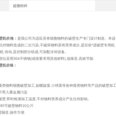
超微粉碎
壁机价格
：
是我公司为适应灵单细胞物料的破壁生产专门设计制造。本设备
机对物料造成的二次污染,不破坏物料原有营养成分,是目前*进破壁专用机.
机.传动,及控制部分组成,可加配冷却设备。
位采用304不锈钢(或按要求用其他材料),低噪音,高效节能.
壁机价格
：
种藻类物料细胞破壁加工,如螺旋藻,小球藻等各种藻类物料等产品的破壁加
中不带入重金属污染
温破壁,即时检测加工温度,不对物料营养成分产生任何影响。
小时可破壁物料10公斤.
需隔音,操作方便.