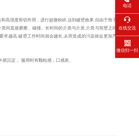
电话
和高强度剪切作用，进行超微粉碎,达到破壁效果.但由于孢子
介质间直接磨擦、碰撞。长时间的介质与介质,介质与筒壁之间
在线交流
要求越高,破壁工作时间就会越长,从而造成的污染就会更加严
微信扫一扫
中易沉淀， 服用时有颗粒感，口感差。