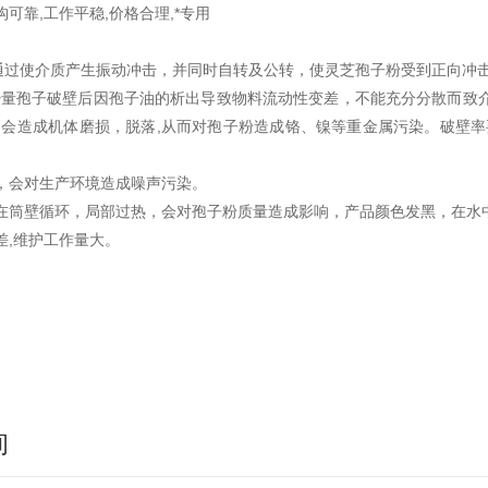
构可靠,工作平稳,价格合理,*专用
通过使介质产生振动冲击，并同时自转及公转，使灵芝孢子粉受到正向冲击
少量孢子破壁后因孢子油的析出导致物料流动性变差，不能充分分散而致
,会造成机体磨损，脱落,从而对孢子粉造成铬、镍等重金属污染。破壁率
大，会对生产环境造成噪声污染。
能在筒壁循环，局部过热，会对孢子粉质量造成影响，产品颜色发黑，在水
差,维护工作量大。
询