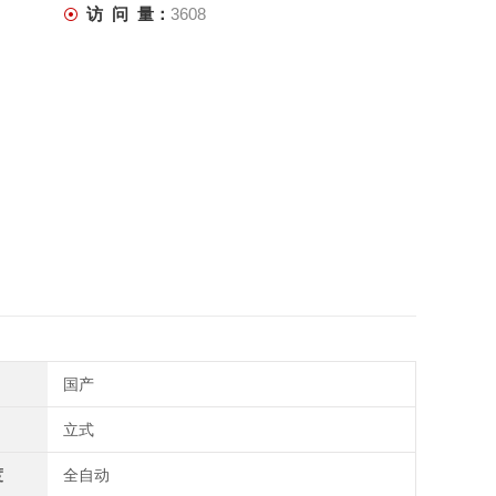
访 问 量：
3608
国产
立式
度
全自动