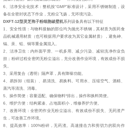
6、洁净安全化技术：整机按“GMP”标准设计，采用不锈钢制造，设
备在全密封状态下作业，无粉尘飞扬，无环境污染。
DXFT-12型灵芝孢子粉细胞破壁机
系列设备具有以下特征
1、安全性强：与物料接触的部位均为抛光不锈钢，其材质为医药食
品机械通用材质（也可根据用户要求改为其它金属材质），避免砷、
镉、汞、铅、铜等重金属混入。
2、洁净卫生：内外面平滑、一机多用、减少污染、减轻洗净作业负
担；粉碎过程全密闭无粉尘溢出，充分改善作业环境，有效成份不损
失。
3、采用复合（透明）隔声罩，具有降噪功能。
4、易拆卸（组装）、易清洗、易换料。可用水、压缩空气、酒精、
蒸汽等清洗、消毒。
5、操作简便：容量适配、确保物料*排出，操作和换料简便。
6、维护方便：结构紧凑、占地面积小，维修养护方便。
7、改善环境：全密闭作业无粉尘溢出、有效成份不损失、无药渣产
生，可改善工作环境。
8、提高效率：100%粉碎，无药渣。高速撞击力和剪切力的双向作