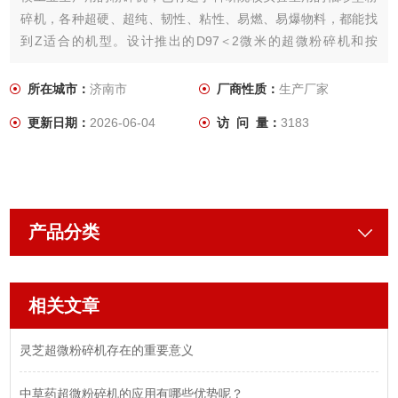
碎机，各种超硬、超纯、韧性、粘性、易燃、易爆物料，都能找
到Z适合的机型。设计推出的D97＜2微米的超微粉碎机和按
GMP、c-GMP、FDA要求设计的医药食品级粉碎机已达到欧美优
良水平。
所在城市：
济南市
厂商性质：
生产厂家
更新日期：
2026-06-04
访 问 量：
3183
产品分类
相关文章
灵芝超微粉碎机存在的重要意义
中草药超微粉碎机的应用有哪些优势呢？