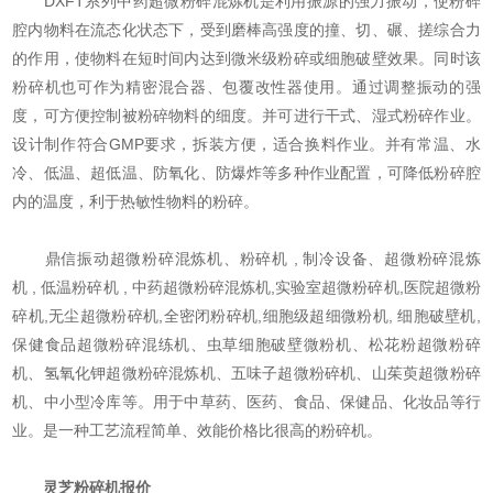
DXFT系列中药超微粉碎混炼机是利用振源的强力振动，使粉碎
腔内物料在流态化状态下，受到磨棒高强度的撞、切、碾、搓综合力
的作用，使物料在短时间内达到微米级粉碎或细胞破壁效果。同时该
粉碎机也可作为精密混合器、包覆改性器使用。通过调整振动的强
度，可方便控制被粉碎物料的细度。并可进行干式、湿式粉碎作业。
设计制作符合GMP要求，拆装方便，适合换料作业。并有常温、水
冷、低温、超低温、防氧化、防爆炸等多种作业配置，可降低粉碎腔
内的温度，利于热敏性物料的粉
碎。
鼎信振动超微粉碎混炼机、粉碎机 , 制冷设备、超微粉碎混炼
机 , 低温粉碎机 , 中药超微粉碎混炼机,实验室超微粉碎机,医院超微粉
碎机,无尘超微粉碎机,全密闭粉碎机,细胞级超细微粉机, 细胞破壁机,
保健食品超微粉碎混练机、虫草细胞破壁微粉机、松花粉超微粉碎
机、氢氧化钾超微粉碎混炼机、五味子超微粉碎机、山茱萸超微粉碎
机、中小型冷库等。用于中草药、医药、食品、保健品、化妆品等行
业。是一种工艺流程简单、效能价格比很高的粉碎机。
灵芝粉碎机报价