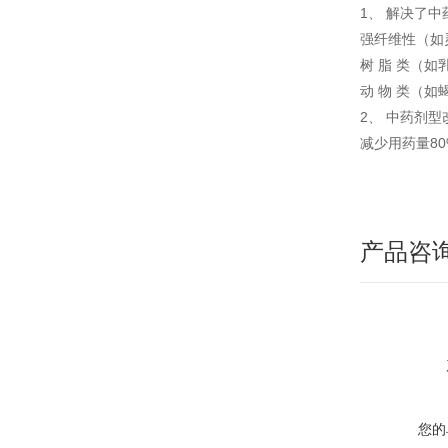
1、 解决了
强纤维性（如
树 脂 类（如
动 物 类（如
2、 中药剂
减少用药量8
产品咨
您的