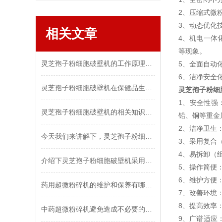
2、压缩式微
3、动态优化
相关文章
4、机电一体
等现象。
灵芝孢子粉细胞破壁机的工作原理及破壁率影响因素
5、全面自动
6、洁净安全
灵芝孢子粉细胞破壁机在保健品生产中的应用前景
灵芝孢子粉细
1、安全性强
灵芝孢子粉细胞破壁机的相关知识，值得收藏起来慢慢学！
铅、铜等重金
2、洁净卫生
今天我们来讲解下，灵芝孢子粉细胞破壁机出现这三种故障可以如何解决
3、采用复合
4、易拆卸（
介绍下灵芝孢子粉细胞破壁机采用的粉碎过程和有效的压缩粉碎方式
5、操作简便
6、维护方便
药用超微粉碎机的维护和保养有哪些要求？
7、改善环境
8、提高效率
中药超微粉碎机避免造成不必要的损失，需做到这些！
9、广谱适应