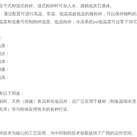
适应干式和湿式粉碎。湿式粉碎时可加入水、酒精或其它液体。
控：通过配置可进行高温、常温、低温或超低温的微粉碎，可以保持物料
温度和流量可控制粉碎温度。低温粉碎，冷冻系统zui低温度可达零下35
：
品质：
档次：
成本：
销量：
值高：
有以下用途：
制药、天然（保健）食品和化妆品外，还广泛应用于建材（制备超细水渣
乳等）等与粉体应用有关的各种行业。
碎技术为核心的工艺应用，为中药制药技术创新提供了广阔的运作空间。