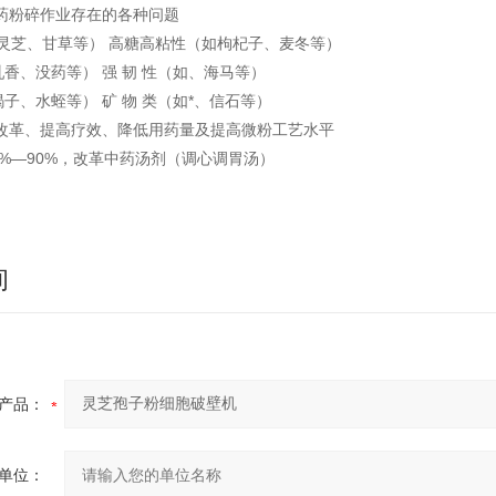
中药粉碎作业存在的各种问题
灵芝、甘草等） 高糖高粘性（如枸杞子、麦冬等）
乳香、没药等） 强 韧 性（如、海马等）
蝎子、水蛭等） 矿 物 类（如*、信石等）
型改革、提高疗效、降低用药量及提高微粉工艺水平
0%—90%，改革中药汤剂（调心调胃汤）
询
产品：
单位：