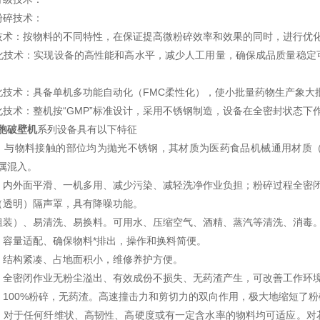
粉碎技术：
技术：按物料的不同特性，在保证提高微粉碎效率和效果的同时，进行优
化技术：实现设备的高性能和高水平，减少人工用量，确保成品质量稳定
化技术：具备单机多功能自动化（FMC柔性化），使小批量药物生产象大
化技术：整机按“GMP”标准设计，采用不锈钢制造，设备在全密封状态下
胞破壁机
系列设备具有以下特征
：与物料接触的部位均为抛光不锈钢，其材质为医药食品机械通用材质
属混入。
：内外面平滑、一机多用、减少污染、减轻洗净作业负担；粉碎过程全密
（透明）隔声罩，具有降噪功能。
组装）、易清洗、易换料。可用水、压缩空气、酒精、蒸汽等清洗、消毒
：容量适配、确保物料*排出，操作和换料简便。
：结构紧凑、占地面积小，维修养护方便。
：全密闭作业无粉尘溢出、有效成份不损失、无药渣产生，可改善工作环
：100%粉碎，无药渣。高速撞击力和剪切力的双向作用，极大地缩短了
：对于任何纤维状、高韧性、高硬度或有一定含水率的物料均可适应。对