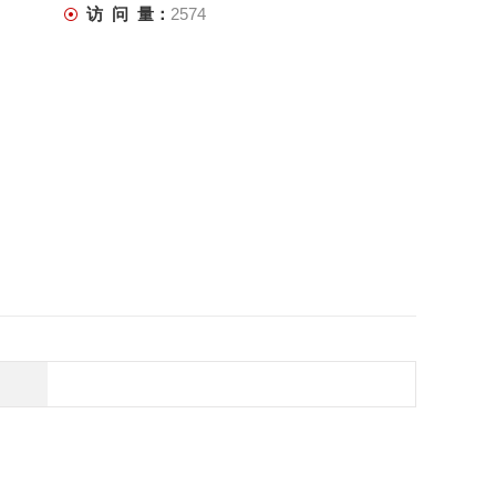
访 问 量：
2574