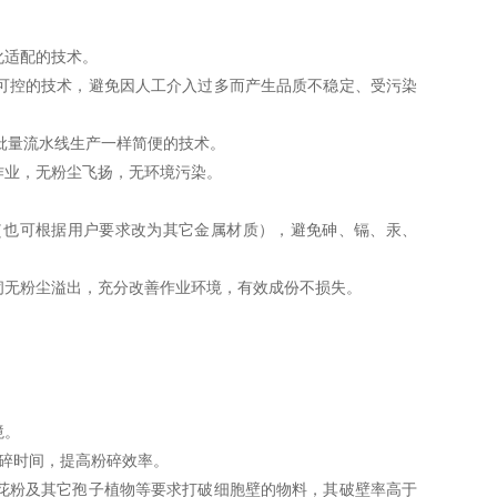
化适配的技术。
可控的技术，避免因人工介入过多而产生品质不稳定、受污染
批量流水线生产一样简便的技术。
作业，无粉尘飞扬，无环境污染。
（也可根据用户要求改为其它金属材质），避免砷、镉、汞、
闭无粉尘溢出，充分改善作业环境，有效成份不损失。
。
境。
粉碎时间，提高粉碎效率。
花粉及其它孢子植物等要求打破细胞壁的物料，其破壁率高于