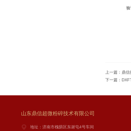
验
上一篇：
鼎信
下一篇：
DX
山东鼎信超微粉碎技术有限公司
地址：济南市槐荫区东谢屯4号车间