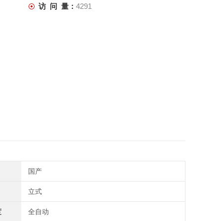
访 问 量：
4291
国产
立式
度
全自动