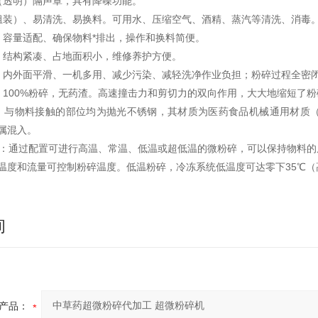
（透明）隔声罩，具有降噪功能。
组装）、易清洗、易换料。可用水、压缩空气、酒精、蒸汽等清洗、消毒
：容量适配、确保物料*排出，操作和换料简便。
：结构紧凑、占地面积小，维修养护方便。
：内外面平滑、一机多用、减少污染、减轻洗净作业负担；粉碎过程全密
：100%粉碎，无药渣。高速撞击力和剪切力的双向作用，大大地缩短了
：与物料接触的部位均为抛光不锈钢，其材质为医药食品机械通用材质
属混入。
控：通过配置可进行高温、常温、低温或超低温的微粉碎，可以保持物料
温度和流量可控制粉碎温度。低温粉碎，冷冻系统低温度可达零下35℃（
询
产品：