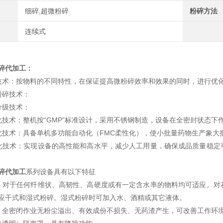
细碎,超微粉碎
粉碎方法
连续式
碎代加工
：
技术：按物料的不同特性，在保证提高微粉碎效率和效果的同时，进行优
粉碎技术：
分级技术：
化技术：整机按“GMP”标准设计，采用不锈钢制造，设备在全密封状态下
化技术：具备单机多功能自动化（FMC柔性化），使小批量药物生产象大
化技术：实现设备的高性能和高水平，减少人工用量，确保成品质量稳定
碎代加工
系列设备具有以下特征
：对于任何纤维状、高韧性、高硬度或有一定含水率的物料均可适应。对
适应干式和湿式粉碎。湿式粉碎时可加入水、酒精或其它液体。
：全密闭作业无粉尘溢出、有效成份不损失、无药渣产生，可改善工作环