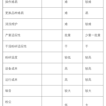
操作难易
难
较难
更换品种难易
难
易
清洗维护
难
较难
产量适应性
批量
少量一批量
干湿粉碎适应性
干
干
粉碎温度
较低
较高
设备成本
高
较高
运行成本
高
较高
噪音
较大
较大
粉尘
低
大