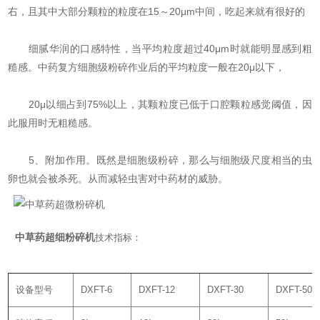
右，且其中大部分颗粒的粒度在15～20μm中间，吃起来就有很好的
细腻华润的口感特性，当平均粒度超过40μm时就能明显感到粗
糙感。中药复方细胞级粉碎作业后的平均粒度一般在20μ以下，
20μ以细占到75%以上，其颗粒度已低于口腔颗粒感觉阈值，因
此服用时无粗糙感。
5、附加作用。既然是细胞级粉碎，那么与细胞级尺度相当的虫
卵也就会被杀死。从而减轻虫害对中药材的威胁。
中草药超细粉碎机
技术指标：
设备型号
DXFT-6
DXFT-12
DXFT-30
DXFT-50