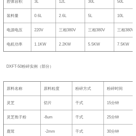
腔体容积
3L
12L
30L
50L
装料量
0.6L
2.6L
5L
10L
电源电压
220V
三相380V
三相380V
三相380V
电机功率
1.1KW
2.2KW
5.5KW
7.5KW
DXFT-50粉碎实例（部分）
原料名称
原料粒度
粉碎方式
粉碎时间
灵芝
切片
干式
15分钟
灵芝孢子粉
-8um
干式
25分钟
鹿茸
-2mm
干式
30分钟