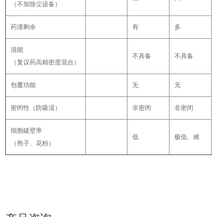
（不加除尘设备）
药渣剩余
有
多
混能
不具备
不具备
（复议药高精密度混合）
包覆功能
无
无
密闭性（防吸湿）
非密闭
非密闭
细胞破壁率
低
极低、难
（孢子、花粉）