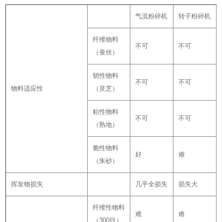
气流粉碎机
转子粉碎机
纤维物料
不可
不可
（蚕丝）
韧性物料
不可
不可
物料适应性
（灵芝）
粘性物料
不可
不可
（熟地）
脆性物料
好
难
（朱砂）
挥发物损失
几乎全损失
损失大
纤维性物料
难
难
（300目）