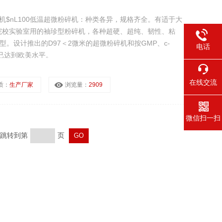
机$nL100低温超微粉碎机：种类各异，规格齐全。有适于大
院校实验室用的袖珍型粉碎机，各种超硬、超纯、韧性、粘
。设计推出的D97＜2微米的超微粉碎机和按GMP、c-
电话
机已达到欧美水平。
在线交流
质：
生产厂家
浏览量：
2909
微信扫一扫
页 跳转到第
页