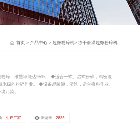
首页
>
产品中心
>
超微粉碎机
>
冻干低温超微粉碎机
粉碎、破壁率能达95%。 ◆适合干式、湿式粉碎，精密混
微米级的粉碎作业。 ◆设备易装卸，清洗，适合换料作业。
环境污染。
质：
生产厂家
浏览量：
2885