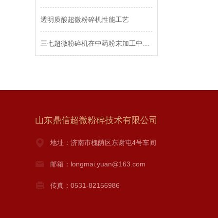
透明质酸超微粉碎机性能工艺
三七超微粉碎机在中药粉末加工中的优势
山东鼎信超微粉碎技术有限公司
地址：济南市槐荫区东谢屯4号车间
邮箱：longmai.yuan@163.com
传真：0531-82156986