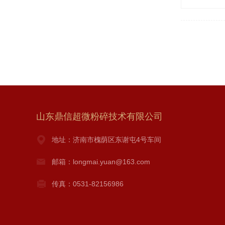
山东鼎信超微粉碎技术有限公司
地址：济南市槐荫区东谢屯4号车间
邮箱：longmai.yuan@163.com
传真：0531-82156986