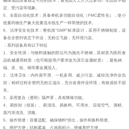
确保成品质量稳定可控的技术，避免因人工介入过多而产生品质不稳
定、受污染等现象。
5、全面自动化技术：具备单机多功能自动化（FMC柔性化），使小
批量药物生产象大批量流水线生产一样简便的技术。
6、洁净安全化技术：整机按“GMP”标准设计，采用不锈钢制造，设
备在全密封状态下作业，无粉尘飞扬，无环境污染。
：系列设备具有以下特征
1、安全性强：与物料接触的部位均为抛光不锈钢，其材质为医药食
品机械通用材质（也可根据用户要求改为其它金属材质），避免砷、
镉、汞、铅、铜等重金属混入。
2、洁净卫生：内外面平滑、一机多用、减少污染、减轻洗净作业负
担；粉碎过程全密闭无粉尘溢出，充分改善作业环境，有效成份不损
失。
3、采用复合（透明）隔声罩，具有降噪功能。
4、易拆卸（组装）、易清洗、易换料。可用水、压缩空气、酒精、
蒸汽等清洗、消毒。
5、操作简便：容量适配、确保物料*排出，操作和换料简便。
6、维护方便：结构紧凑、占地面积小，维修养护方便。