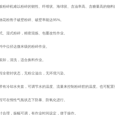
碎机难以粉碎的韧性、纤维状、海绵状、含油率高、含糖量高的物料的
粉孢子破壁粉碎、破壁率能达95%。
、湿式粉碎，精密混炼、包覆改性作业。
中位径达微米级的粉碎作业。
卸，清洗，适合换料作业。
全密封状态，无粉尘溢出，无环境污染。
冷却水夹套，可调节水的温度、流量来控制粉碎腔的温度。也可配置强制
可在惰性气氛状态下防暴、防氧化进行。
合理，振幅可调，有作业时间设定，便于操作。