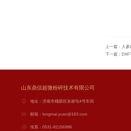
上一篇：
人参
下一篇：
DX
山东鼎信超微粉碎技术有限公司
地址：济南市槐荫区东谢屯4号车间
邮箱：longmai.yuan@163.com
传真：0531-82156986