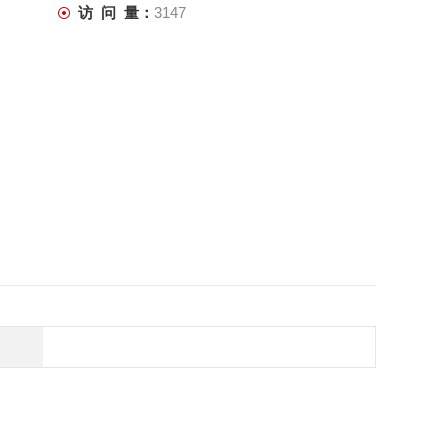
访 问 量：
3147