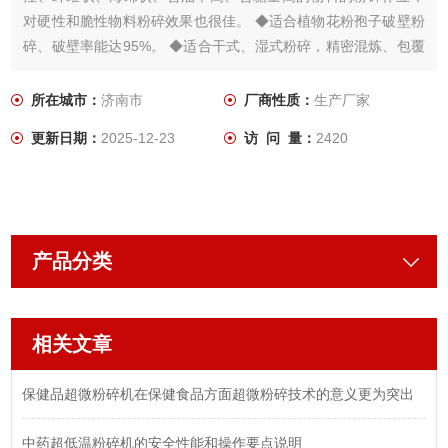
对硬性和脆性物料粉碎效果也很佳。 ◆适合植物花粉孢子破壁粉
碎、破壁率能达95%。 ◆适合干式、湿式粉碎，精密混炼、包覆
改性作业。 ◆适合物料中位径达微米级的粉碎作业。 ◆设备易装
卸，清洗，适合换料作业。 ◆粉碎过程全密封状态，无粉尘溢
所在城市：
济南市
厂商性质：
生产厂家
出，无环境污染。 ◆粉碎腔带有冷却水夹套，可调节水的温度、
更新日期：
2025-12-23
访 问 量：
2420
产品分类
相关文章
保健品超微粉碎机在保健食品方面超微粉碎技术的意义更为突出
中药超低温粉碎机的安全性能和操作要点说明