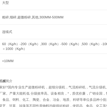
大型
粗碎,细碎,超微粉碎,其他,300MM-500MM
连续式
60（Kg/h）-200（Kg/h）,300（Kg/h）-500（Kg/h）,500（Kg/h）-10
＞1000（Kg/h）
<10MM
机械
简介
家好?国内专业生产超微粉碎机，超细分级机，气流粉碎机，气流分级机
厂家。产量大能耗低 分级效率高。设备精良，*，质优价廉，广销全国，
、食品、饲料、化工、陶瓷、合金、冶金、地质、科研等单位多品种小批
灵芝、甘草、珍珠等不同性质物料均能很好粉碎，使药品、食品、化工等