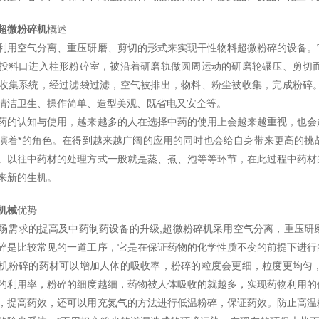
超微粉碎机
概述
利用空气分离、重压研磨、剪切的形式来实现干性物料超微粉碎的设备。
投料口进入柱形粉碎室，被沿着研磨轨做圆周运动的研磨轮碾压、剪切
收集系统，经过滤袋过滤，空气被排出，物料、粉尘被收集，完成粉碎
清洁卫生、操作简单、造型美观、既省电又安全等。
药的认知与使用，越来越多的人在选择中药的使用上会越来越重视，也会
演着*的角色。在得到越来越广阔的应用的同时也会给自身带来更高的挑
。以往中药材的处理方式一般就是蒸、煮、泡等等环节，在此过程中药材
来新的生机。
机械
优势
场需求的提高及中药制药设备的升级,超微粉碎机采用空气分离，重压研
碎是比较常见的一道工序，它是在保证药物的化学性质不变的前提下进行
机粉碎的药材可以增加人体的吸收率，粉碎的粒度会更细，粒度更均匀
的利用率，粉碎的细度越细，药物被人体吸收的就越多，实现药物利用的
，提高药效，还可以用充氮气的方法进行低温粉碎，保证药效。防止高温