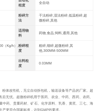
自动化
全自动
程度
粉碎方
干法粉碎,湿法粉碎,低温粉碎,超
法
微粉碎,其他
适用物
药物,食品,饲料,通用,其他
料
00（Kg/h）,
粉碎程
粗碎,细碎,超微粉碎,其
度
他,300MM-500MM
出料粒
0.03MM
度
、粉体改性机，无尘自动拆包机，输送设备等产品的厂家。超
售后无忧。
超微粉碎机用于医药、农业、中药、西药、农药、
量中药、贵重药材、矿石、化学原料、乳香、黄芪、三七、海
生产更符合国家标准，达到GMP的要求。