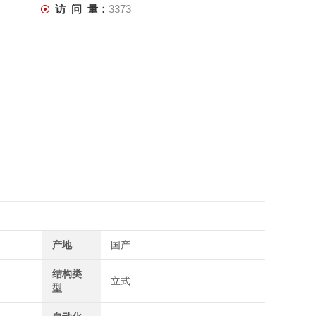
访 问 量：
3373
产地
国产
结构类
立式
型