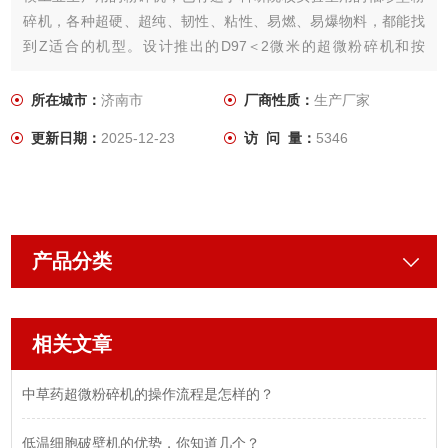
碎机，各种超硬、超纯、韧性、粘性、易燃、易爆物料，都能找
到Z适合的机型。设计推出的D97＜2微米的超微粉碎机和按
GMP、c-GMP、FDA要求设计的医药食品级粉碎机已达到欧美优
良水平。
所在城市：
济南市
厂商性质：
生产厂家
更新日期：
2025-12-23
访 问 量：
5346
产品分类
相关文章
中草药超微粉碎机的操作流程是怎样的？
低温细胞破壁机的优势，你知道几个？