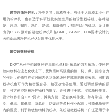
菌类超微粉碎机
：种类各异，规格齐全。有适于大规模工业生产
用的粉碎机，也有适于科研院校实验室用的袖珍型粉碎机，各种超
硬、超纯、韧性、粘性、易燃、易爆物料，都能找到的机型。设计推
出的D97<2微米的超微粉碎机和按GMP、c-GMP、FDA要求设计的
医药食品级粉碎机已达到欧美优良水平。
菌类超微粉碎机
DXFT系列中药超微粉碎混炼机是利用振源的强力振动，使粉碎
腔内物料在流态化状态下，受到磨棒高强度的撞、切、碾、搓综合力
的作用，使物料在短时间内达到微米级粉碎或细胞破壁效果。同时该
粉碎机也可作为精密混合器、包覆改性器使用。通过调整振动的强
度，可方便控制被粉碎物料的细度。并可进行干式、湿式粉碎作业。
设计制作符合GMP要求，拆装方便，适合换料作业。并有常温、水
冷、低温、超低温、防氧化、防爆炸等多种作业配置，可降低粉碎腔
内的温度，利于热敏性物料的粉碎。茶粉超微粉碎机：广泛适用于中