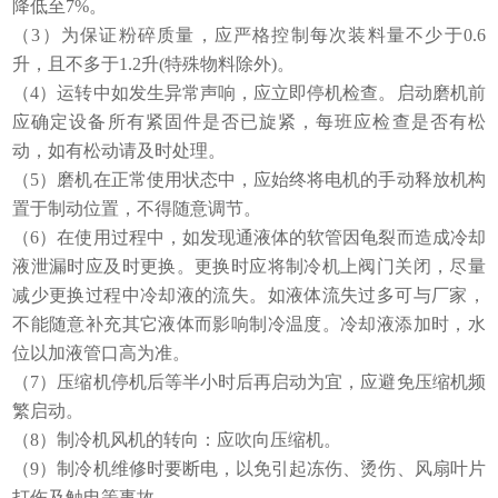
降低至7%。
（3）为保证粉碎质量，应严格控制每次装料量不少于0.6
升，且不多于1.2升(特殊物料除外)。
（4）运转中如发生异常声响，应立即停机检查。启动磨机前
应确定设备所有紧固件是否已旋紧，每班应检查是否有松
动，如有松动请及时处理。
（5）磨机在正常使用状态中，应始终将电机的手动释放机构
置于制动位置，不得随意调节。
（6）在使用过程中，如发现通液体的软管因龟裂而造成冷却
液泄漏时应及时更换。更换时应将制冷机上阀门关闭，尽量
减少更换过程中冷却液的流失。如液体流失过多可与厂家，
不能随意补充其它液体而影响制冷温度。冷却液添加时，水
位以加液管口高为准。
（7）压缩机停机后等半小时后再启动为宜，应避免压缩机频
繁启动。
（8）制冷机风机的转向：应吹向压缩机。
（9）制冷机维修时要断电，以免引起冻伤、烫伤、风扇叶片
打伤及触电等事故。