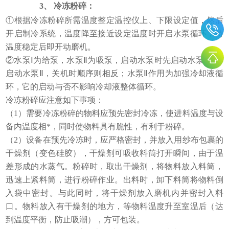
3、
冷冻粉碎：
①根据冷冻粉碎所需温度整定温控仪上、下限设定值，然后
开启制冷系统，温度降至接近设定温度时开启水泵循环，待
温度稳定后即开动磨机。
②水泵Ⅰ为给泵，水泵Ⅱ为吸泵，启动水泵时先启动水泵Ⅰ，再
启动水泵Ⅱ，关机时顺序则相反；水泵Ⅱ作用为加强冷却液循
环，它的启动与否不影响冷却液整体循环。
冷冻粉碎应注意如下事项：
（1）需要冷冻粉碎的物料应预先密封冷冻，使进料温度与设
备内温度相*，同时使物料具有脆性，有利于粉碎。
（2）设备在预先冷冻时，应严格密封，并放入用纱布包裹的
干燥剂（变色硅胶），干燥剂可吸收料筒打开瞬间，由于温
差形成的水蒸气。粉碎时，取出干燥剂，将物料放入料筒，
迅速上紧料筒，进行粉碎作业。出料时，卸下料筒将物料倒
入袋中密封。与此同时，将干燥剂放入磨机内并密封入料
口。物料放入有干燥剂的地方，等物料温度升至室温后（达
到温度平衡，防止吸潮），方可包装。