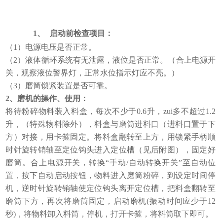
1、
启动前检查项目：
（1）电源电压是否正常。
（2）液体循环系统有无泄露，液位是否正常。（合上电源开
关，观察液位警界灯，正常水位指示灯应不亮。）
（3）磨筒锁紧装置是否可靠。
2
、磨机的操作、使用：
将待粉碎物料装入料盒，每次不少于0.6升，zui多不超过1.2
升，（特殊物料除外），料盒与磨筒进料口（进料口置于下
方）对接，用卡箍固定。将料盒翻转至上方，用锁紧手柄顺
时针旋转销轴至定位钩头进入定位槽（见后附图），固定好
磨筒。合上电源开关，转换“手动/自动转换开关”至自动位
置，按下自动启动按钮，物料进入磨筒粉碎，到设定时间停
机，逆时针旋转销轴使定位钩头离开定位槽，把料盒翻转至
磨筒下方，再次将磨筒固定，启动磨机(振动时间应少于12
秒)，将物料卸入料筒，停机，打开卡箍，将料筒取下即可。