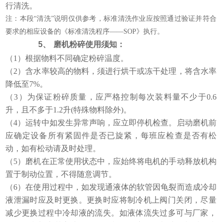
行清洗。
注：本段“清洗”说明仅供参考，标准清洗作业应按照通过验证并符合
要求的相应设备的《标准清洗程序——SOP》执行。
5、
磨机粉碎使用须知：
（1）根据物料不同确定粉碎温度。
（2）含水率较高的物料，须进行烘干或冻干处理，将含水率
降低至7%。
（3）为保证粉碎质量，应严格控制每次装料量不少于0.6
升，且不多于1.2升(特殊物料除外)。
（4）运转中如发生异常声响，应立即停机检查。启动磨机前
应确定设备所有紧固件是否已旋紧，每班应检查是否有松
动，如有松动请及时处理。
（5）磨机在正常使用状态中，应始终将电机的手动释放机构
置于制动位置，不得随意调节。
（6）在使用过程中，如发现通液体的软管因龟裂而造成冷却
液泄漏时应及时更换。更换时应将制冷机上阀门关闭，尽量
减少更换过程中冷却液的流失。如液体流失过多可与厂家，