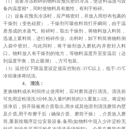
（1）需要冷冻粉碎的物料应预先密封冷冻，使进料温度与设
备内温度相*，同时使物料具有脆性，有利于粉碎。
（2）设备在预先冷冻时，应严格密封，并放入用纱布包裹的
干燥剂（变色硅胶），干燥剂可吸收料筒打开瞬间，由于温
差形成的水蒸气。粉碎时，取出干燥剂，将物料放入料筒，
迅速上紧料筒，进行粉碎作业。出料时，卸下料筒将物料倒
入袋中密封。与此同时，将干燥剂放入磨机内并密封入料
口。物料放入有干燥剂的地方，等物料温度升至室温后（达
到温度平衡，防止吸潮），方可包装。
（3）温控仪下限温度设定值应控制在-35℃以上，低于-35℃
冷却液体将结冻。
4、
清洗：
更换物料或长时间停止使用时，应对磨筒进行清洗。清洗前
可先用淀粉清洗3分钟,加入量约料筒的2/3,重复2-3次。将淀粉
排净后，拆开筛板将介质取出,用水或其他溶剂清洗磨筒内壁
及介质,用干布擦干后（确保介质、磨筒干燥），介质放入磨
筒,重新按顺序定位安装设备,备用(如物料中混入少许淀粉无
妨碍,则设备可用淀粉多次清洗无须拆卸) 。介质在磨筒内要