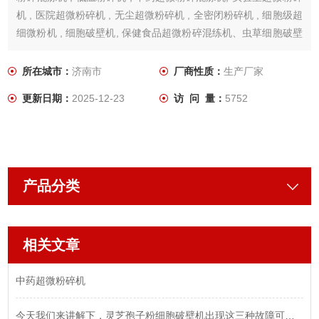
机 , 医院超微粉碎机 , 无尘超微粉碎机 , 全密闭粉碎机 , 细胞级超
细微粉机 , 细胞破壁机, 保健食品超微粉碎混练机、虫草细胞破壁
微粉机、松花粉超微粉碎机、氢氧化钾超微粉碎混炼机、五味子
超微粉碎机、山茱萸超微粉碎机、中小型冷库等。
所在城市：
济南市
厂商性质：
生产厂家
更新日期：
2025-12-23
访 问 量：
5752
产品分类
相关文章
中药超微粉碎机
今天我们来讲解下，灵芝孢子粉细胞破壁机出现这三种故障可以如何解决