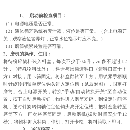
1、
启动前检查项目：
（1）电源电压是否正常。
（2）液体循环系统有无泄露，液位是否正常。（合上电源开
关，观察液位警界灯，正常水位指示灯应不亮。）
（3）磨筒锁紧装置是否可靠。
2
、磨机的操作、使用：
将待粉碎物料装入料盒，每次不少于0.6升，zui多不超过1.2
升，（特殊物料除外），料盒与磨筒进料口（进料口置于下
方）对接，用卡箍固定。将料盒翻转至上方，用锁紧手柄顺
时针旋转销轴至定位钩头进入定位槽（见后附图），固定好
磨筒。合上电源开关，转换“手动/自动转换开关”至自动位
置，按下自动启动按钮，物料进入磨筒粉碎，到设定时间停
机，逆时针旋转销轴使定位钩头离开定位槽，把料盒翻转至
磨筒下方，再次将磨筒固定，启动磨机(振动时间应少于12
秒)，将物料卸入料筒，停机，打开卡箍，将料筒取下即可。
3、
冷冻粉碎：