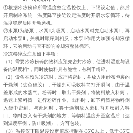
①根据冷冻粉碎所需温度整定温控仪上、下限设定值，然后
开启制冷系统，温度降至接近设定温度时开启水泵循环，待
温度稳定后即开动磨机。
②水泵Ⅰ为给泵，水泵Ⅱ为吸泵，启动水泵时先启动水泵Ⅰ，再
启动水泵Ⅱ，关机时顺序则相反；水泵Ⅱ作用为加强冷却液循
环，它的启动与否不影响冷却液整体循环。
冷冻粉碎应注意如下事项：
（1）需要冷冻粉碎的物料应预先密封冷冻，使进料温度与设
备内温度相*，同时使物料具有脆性，有利于粉碎。
（2）设备在预先冷冻时，应严格密封，并放入用纱布包裹的
干燥剂（变色硅胶），干燥剂可吸收料筒打开瞬间，由于温
差形成的水蒸气。粉碎时，取出干燥剂，将物料放入料筒，
迅速上紧料筒，进行粉碎作业。出料时，卸下料筒将物料倒
入袋中密封。与此同时，将干燥剂放入磨机内并密封入料
口。物料放入有干燥剂的地方，等物料温度升至室温后（达
到温度平衡，防止吸潮），方可包装。
（3）温控仪下限温度设定值应控制在-35℃以上，低于-35℃