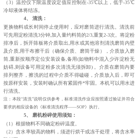
（3）温控仪下限温度设定值应控制在-35℃以上，低于-35℃
冷却液体将结冻。
4、
清洗：
更换物料或长时间停止使用时，应对磨筒进行清洗。清洗前
可先用淀粉清洗3分钟,加入量约料筒的2/3,重复2-3次。将淀粉
排净后，拆开筛板将介质取出,用水或其他溶剂清洗磨筒内壁
及介质,用干布擦干后（确保介质、磨筒干燥），介质放入磨
筒,重新按顺序定位安装设备,备用(如物料中混入少许淀粉无
妨碍,则设备可用淀粉多次清洗无须拆卸) 。介质在磨筒内要
排列整齐，擦洗的过程中介质不得磕碰，介质放入后，即可
按原样安装，安装时确认所有紧固件*牢固。本机可以用水进
行清洗。
注：本段“清洗”说明仅供参考，标准清洗作业应按照通过验证并符合
要求的相应设备的《标准清洗程序——SOP》执行。
5、
磨机粉碎使用须知：
（1）根据物料不同确定粉碎温度。
（2）含水率较高的物料，须进行烘干或冻干处理，将含水率