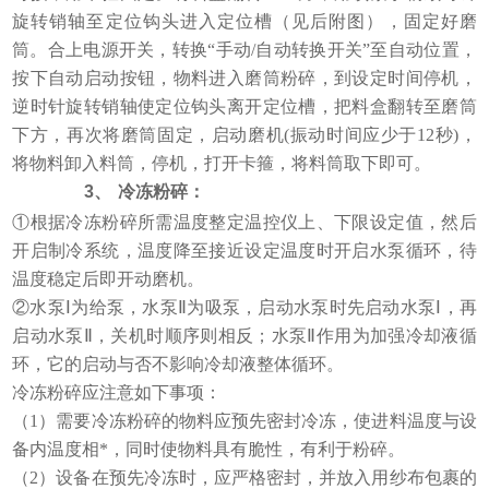
旋转销轴至定位钩头进入定位槽（见后附图），固定好磨
筒。合上电源开关，转换“手动/自动转换开关”至自动位置，
按下自动启动按钮，物料进入磨筒粉碎，到设定时间停机，
逆时针旋转销轴使定位钩头离开定位槽，把料盒翻转至磨筒
下方，再次将磨筒固定，启动磨机(振动时间应少于12秒)，
将物料卸入料筒，停机，打开卡箍，将料筒取下即可。
3、
冷冻粉碎：
①根据冷冻粉碎所需温度整定温控仪上、下限设定值，然后
开启制冷系统，温度降至接近设定温度时开启水泵循环，待
温度稳定后即开动磨机。
②水泵Ⅰ为给泵，水泵Ⅱ为吸泵，启动水泵时先启动水泵Ⅰ，再
启动水泵Ⅱ，关机时顺序则相反；水泵Ⅱ作用为加强冷却液循
环，它的启动与否不影响冷却液整体循环。
冷冻粉碎应注意如下事项：
（1）需要冷冻粉碎的物料应预先密封冷冻，使进料温度与设
备内温度相*，同时使物料具有脆性，有利于粉碎。
（2）设备在预先冷冻时，应严格密封，并放入用纱布包裹的