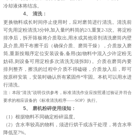
冷却液体将结冻。
4、
清洗：
更换物料或长时间停止使用时，应对磨筒进行清洗。清洗前
可先用淀粉清洗3分钟,加入量约料筒的2/3,重复2-3次。将淀粉
排净后，拆开筛板将介质取出,用水或其他溶剂清洗磨筒内壁
及介质,用干布擦干后（确保介质、磨筒干燥），介质放入磨
筒,重新按顺序定位安装设备,备用(如物料中混入少许淀粉无
妨碍,则设备可用淀粉多次清洗无须拆卸) 。介质在磨筒内要
排列整齐，擦洗的过程中介质不得磕碰，介质放入后，即可
按原样安装，安装时确认所有紧固件*牢固。本机可以用水进
行清洗。
注：本段“清洗”说明仅供参考，标准清洗作业应按照通过验证并符合
要求的相应设备的《标准清洗程序——SOP》执行。
5、
磨机粉碎使用须知：
（1）根据物料不同确定粉碎温度。
（2）含水率较高的物料，须进行烘干或冻干处理，将含水率
降低至7%。