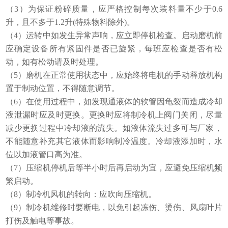
（3）为保证粉碎质量，应严格控制每次装料量不少于0.6
升，且不多于1.2升(特殊物料除外)。
（4）运转中如发生异常声响，应立即停机检查。启动磨机前
应确定设备所有紧固件是否已旋紧，每班应检查是否有松
动，如有松动请及时处理。
（5）磨机在正常使用状态中，应始终将电机的手动释放机构
置于制动位置，不得随意调节。
（6）在使用过程中，如发现通液体的软管因龟裂而造成冷却
液泄漏时应及时更换。更换时应将制冷机上阀门关闭，尽量
减少更换过程中冷却液的流失。如液体流失过多可与厂家，
不能随意补充其它液体而影响制冷温度。冷却液添加时，水
位以加液管口高为准。
（7）压缩机停机后等半小时后再启动为宜，应避免压缩机频
繁启动。
（8）制冷机风机的转向：应吹向压缩机。
（9）制冷机维修时要断电，以免引起冻伤、烫伤、风扇叶片
打伤及触电等事故。