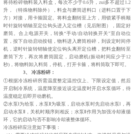
将待粉碎物料装入料盒，每次不少于0.6升，zui多不超过1.2
升，（特殊物料除外），料盒与磨筒进料口（进料口置于下
方）对接，用卡箍固定。将料盒翻转至上方，用锁紧手柄顺
时针旋转销轴至定位钩头进入定位槽（见后附图），固定好
磨筒。合上电源开关，转换“手动/自动转换开关”至自动位
置，按下自动启动按钮，物料进入磨筒粉碎，到设定时间停
机，逆时针旋转销轴使定位钩头离开定位槽，把料盒翻转至
磨筒下方，再次将磨筒固定，启动磨机(振动时间应少于12
秒)，将物料卸入料筒，停机，打开卡箍，将料筒取下即可。
3、
冷冻粉碎：
①根据冷冻粉碎所需温度整定温控仪上、下限设定值，然后
开启制冷系统，温度降至接近设定温度时开启水泵循环，待
温度稳定后即开动磨机。
②水泵Ⅰ为给泵，水泵Ⅱ为吸泵，启动水泵时先启动水泵Ⅰ，再
启动水泵Ⅱ，关机时顺序则相反；水泵Ⅱ作用为加强冷却液循
环，它的启动与否不影响冷却液整体循环。
冷冻粉碎应注意如下事项：