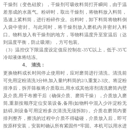
干燥剂（变色硅胶），干燥剂可吸收料筒打开瞬间，由于温
差形成的水蒸气。粉碎时，取出干燥剂，将物料放入料筒，
迅速上紧料筒，进行粉碎作业。出料时，卸下料筒将物料倒
入袋中密封。与此同时，将干燥剂放入磨机内并密封入料
口。物料放入有干燥剂的地方，等物料温度升至室温后（达
到温度平衡，防止吸潮），方可包装。
（3）温控仪下限温度设定值应控制在-35℃以上，低于-35℃
冷却液体将结冻。
4、
清洗：
更换物料或长时间停止使用时，应对磨筒进行清洗。清洗前
可先用淀粉清洗3分钟,加入量约料筒的2/3,重复2-3次。将淀粉
排净后，拆开筛板将介质取出,用水或其他溶剂清洗磨筒内壁
及介质,用干布擦干后（确保介质、磨筒干燥），介质放入磨
筒,重新按顺序定位安装设备,备用(如物料中混入少许淀粉无
妨碍,则设备可用淀粉多次清洗无须拆卸) 。介质在磨筒内要
排列整齐，擦洗的过程中介质不得磕碰，介质放入后，即可
按原样安装，安装时确认所有紧固件*牢固。本机可以用水进