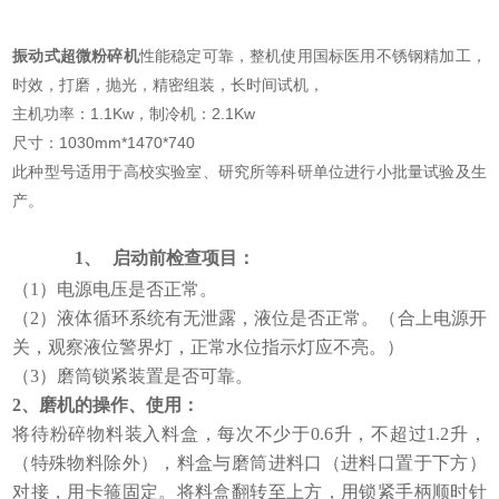
振动式超微粉碎机
性能稳定可靠，整机使用国标医用不锈钢精加工，
时效，打磨，抛光，精密组装，长时间试机，
主机功率：1.1Kw，制冷机：2.1Kw
尺寸：1030mm*1470*740
此种型号适用于高校实验室、研究所等科研单位进行小批量试验及生
产。
1、
启动前检查项目：
（1）电源电压是否正常。
（2）液体循环系统有无泄露，液位是否正常。（合上电源开
关，观察液位警界灯，正常水位指示灯应不亮。）
（3）磨筒锁紧装置是否可靠。
2
、磨机的操作、使用：
将待粉碎物料装入料盒，每次不少于0.6升，不超过1.2升，
（特殊物料除外），料盒与磨筒进料口（进料口置于下方）
对接，用卡箍固定。将料盒翻转至上方，用锁紧手柄顺时针