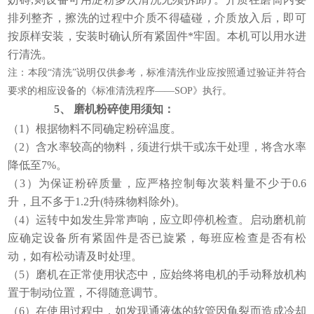
排列整齐，擦洗的过程中介质不得磕碰，介质放入后，即可
按原样安装，安装时确认所有紧固件*牢固。本机可以用水进
行清洗。
注：本段“清洗”说明仅供参考，标准清洗作业应按照通过验证并符合
要求的相应设备的《标准清洗程序——SOP》执行。
5、
磨机粉碎使用须知：
（1）根据物料不同确定粉碎温度。
（2）含水率较高的物料，须进行烘干或冻干处理，将含水率
降低至7%。
（3）为保证粉碎质量，应严格控制每次装料量不少于0.6
升，且不多于1.2升(特殊物料除外)。
（4）运转中如发生异常声响，应立即停机检查。启动磨机前
应确定设备所有紧固件是否已旋紧，每班应检查是否有松
动，如有松动请及时处理。
（5）磨机在正常使用状态中，应始终将电机的手动释放机构
置于制动位置，不得随意调节。
（6）在使用过程中，如发现通液体的软管因龟裂而造成冷却