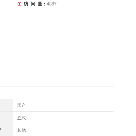
访 问 量：
4887
国产
立式
度
其他