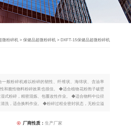
超微粉碎机
>
保健品超微粉碎机
> DXFT-15保健品超微粉碎机
合一般粉碎机难以粉碎的韧性、纤维状、海绵状、含油率
性和脆性物料粉碎效果也很佳。 ◆适合植物花粉孢子破壁
、湿式粉碎，精密混炼、包覆改性作业。 ◆适合物料中位径
，清洗，适合换料作业。 ◆粉碎过程全密封状态，无粉尘溢
水夹套，可调节水的温度、
厂商性质：
生产厂家