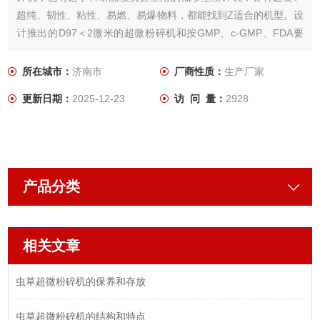
超纯、韧性、粘性、易燃、易爆物料，都能找到Z适合的机型。设
计推出的D97＜2微米的超微粉碎机和按GMP、c-GMP、FDA要
求设计的医药食品级粉碎机已达到欧美优良水平。
所在城市：
济南市
厂商性质：
生产厂家
更新日期：
2025-12-23
访 问 量：
2928
产品分类
相关文章
虫草超微粉碎机的保养和存放
虫草超微粉碎机的结构和特点