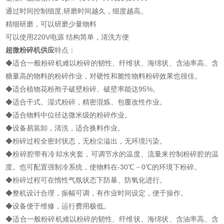
通过时间控制细度,研磨时间越久，细度越高。
精细研磨，可以研磨少量物料
可以使用220V电源 结构简单，清洗方便
超微粉碎机供应
特点：
◆适合一般粉碎机难以粉碎的韧性、纤维状、海绵状、含油率高、含
糖量高的物料的粉碎作业，对硬性和脆性物料粉碎效果也很佳。
◆适合植物花粉孢子破壁粉碎、破壁率能达95%。
◆适合干式、湿式粉碎，精密混炼、包覆改性作业。
◆适合物料中位径达微米级的粉碎作业。
◆设备易装卸，清洗，适合换料作业。
◆粉碎过程全密封状态，无粉尘溢出，无环境污染。
◆粉碎腔带有冷却水夹套，可调节水的温度、流量来控制粉碎腔的温
度。也可配置强制冷系统，使物料在-30℃－0℃的环境下粉碎。
◆粉碎过程可在惰性气氛状态下防暴、防氧化进行。
◆整机设计合理，振幅可调，有作业时间设定，便于操作。
◆设备便于维修，运行费用极低。
◆适合一般粉碎机难以粉碎的韧性、纤维状、海绵状、含油率高、含