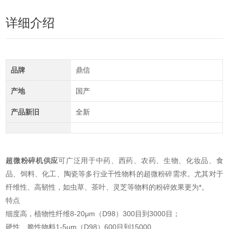
详细介绍
品牌
鼎信
产地
国产
产品新旧
全新
超微粉碎机供应
可广泛用于中药、西药、农药、生物、化妆品、食
品、饲料、化工、陶瓷等多行业干性物料的超微粉碎需求。尤其对于
纤维性、高韧性，如虫草、茶叶、灵芝等物料的粉碎效果更为*。
特点
细度高，植物性纤维8-20μm（D98）300目到3000目；
硬性、脆性物料1-5μm（D98）600目到15000