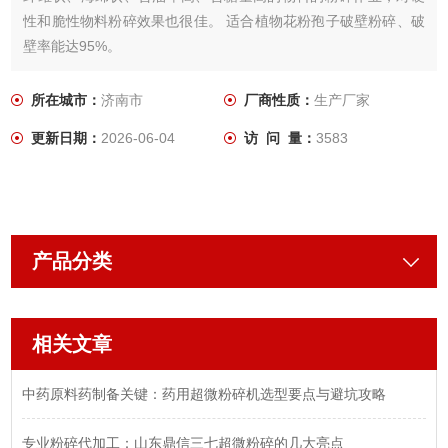
性和脆性物料粉碎效果也很佳。 适合植物花粉孢子破壁粉碎、破
壁率能达95%。
所在城市：
济南市
厂商性质：
生产厂家
更新日期：
2026-06-04
访 问 量：
3583
产品分类
相关文章
中药原料药制备关键：药用超微粉碎机选型要点与避坑攻略
专业粉碎代加工：山东鼎信三七超微粉碎的几大亮点