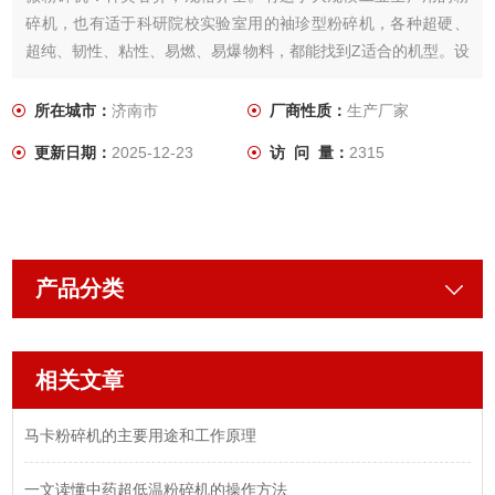
碎机，也有适于科研院校实验室用的袖珍型粉碎机，各种超硬、
超纯、韧性、粘性、易燃、易爆物料，都能找到Z适合的机型。设
计推出的D97＜2微米的超微粉碎机和按GMP、c-GMP、FDA要
求设计的医药食品级粉碎机已达到欧美优良水平。
所在城市：
济南市
厂商性质：
生产厂家
更新日期：
2025-12-23
访 问 量：
2315
产品分类
相关文章
马卡粉碎机的主要用途和工作原理
一文读懂中药超低温粉碎机的操作方法