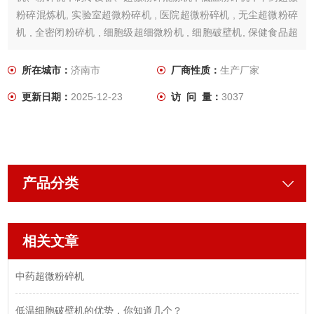
粉碎混炼机, 实验室超微粉碎机 , 医院超微粉碎机 , 无尘超微粉碎
机 , 全密闭粉碎机 , 细胞级超细微粉机 , 细胞破壁机, 保健食品超
微粉碎混练机、虫草细胞破壁微粉机、松花粉超微粉碎机、氢氧
化钾超微粉碎混炼机、五味子超微粉碎机、山茱萸超微粉碎机、
所在城市：
济南市
厂商性质：
生产厂家
中小型冷库等。
更新日期：
2025-12-23
访 问 量：
3037
产品分类
相关文章
中药超微粉碎机
低温细胞破壁机的优势，你知道几个？