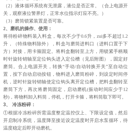
（2）液体循环系统有无泄露，液位是否正常。（合上电源开
关，观察液位警界灯，正常水位指示灯应不亮。）
（3）磨筒锁紧装置是否可靠。
2
、磨机的操作、使用：
将待粉碎物料装入料盒，每次不少于0.6升，zui多不超过1.2
升，（特殊物料除外），料盒与磨筒进料口（进料口置于下
方）对接，用卡箍固定。将料盒翻转至上方，用锁紧手柄顺
时针旋转销轴至定位钩头进入定位槽（见后附图），固定好
磨筒。合上电源开关，转换“手动/自动转换开关”至自动位
置，按下自动启动按钮，物料进入磨筒粉碎，到设定时间停
机，逆时针旋转销轴使定位钩头离开定位槽，把料盒翻转至
磨筒下方，再次将磨筒固定，启动磨机(振动时间应少于12
秒)，将物料卸入料筒，停机，打开卡箍，将料筒取下即可。
3、
冷冻粉碎：
①根据冷冻粉碎所需温度整定温控仪上、下限设定值，然后
开启制冷系统，温度降至接近设定温度时开启水泵循环，待
温度稳定后即开动磨机。