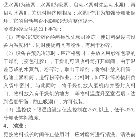
②水泵Ⅰ为给泵，水泵Ⅱ为吸泵，启动水泵时先启动水泵Ⅰ，再
启动水泵Ⅱ，关机时顺序则相反；水泵Ⅱ作用为加强冷却液循
环，它的启动与否不影响冷却液整体循环。
冷冻粉碎应注意如下事项：
（1）需要冷冻粉碎的物料应预先密封冷冻，使进料温度与设
备内温度相*，同时使物料具有脆性，有利于粉碎。
（2）设备在预先冷冻时，应严格密封，并放入用纱布包裹的
干燥剂（变色硅胶），干燥剂可吸收料筒打开瞬间，由于温
差形成的水蒸气。粉碎时，取出干燥剂，将物料放入料筒，
迅速上紧料筒，进行粉碎作业。出料时，卸下料筒将物料倒
入袋中密封。与此同时，将干燥剂放入磨机内并密封入料
口。物料放入有干燥剂的地方，等物料温度升至室温后（达
到温度平衡，防止吸潮），方可包装。
（3）温控仪下限温度设定值应控制在-35℃以上，低于-35℃
冷却液体将结冻。
4、
清洗：
更换物料或长时间停止使用时，应对磨筒进行清洗。清洗前