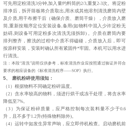
可先用淀粉清洗3分钟,加入量约料筒的2/3,重复2-3次。将淀粉
排净后，拆开筛板将介质取出,用水或其他溶剂清洗磨筒内壁
及介质,用干布擦干后（确保介质、磨筒干燥），介质放入磨
筒,重新按顺序定位安装设备,备用(如物料中混入少许淀粉无
妨碍,则设备可用淀粉多次清洗无须拆卸) 。介质在磨筒内要
排列整齐，擦洗的过程中介质不得磕碰，介质放入后，即可
按原样安装，安装时确认所有紧固件*牢固。本机可以用水进
行清洗。
注：本段“清洗”说明仅供参考，标准清洗作业应按照通过验证并符合
要求的相应设备的《标准清洗程序——SOP》执行。
5、
磨机粉碎使用须知：
（1）根据物料不同确定粉碎温度。
（2）含水率较高的物料，须进行烘干或冻干处理，将含水率
降低至7%。
（3）为保证粉碎质量，应严格控制每次装料量不少于0.6
升，且不多于1.2升(特殊物料除外)。
（4）运转中如发生异常声响，应立即停机检查。启动磨机前