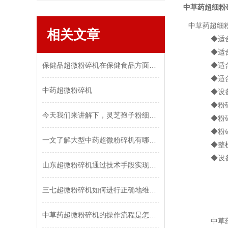
中草药超细粉
中草药超细
相关文章
◆适合一般
◆适合植物
保健品超微粉碎机在保健食品方面超微粉碎技术的意义更为突出
◆适合干
◆适合物
中药超微粉碎机
◆设备易
◆粉碎过
今天我们来讲解下，灵芝孢子粉细胞破壁机出现这三种故障可以如何解决
◆粉碎腔带
◆粉碎过
一文了解大型中药超微粉碎机有哪些特点？
◆整机设
◆设备便
山东超微粉碎机通过技术手段实现的功能，都在这儿了
三七超微粉碎机如何进行正确地维护和保养？
中草药超微粉碎机的操作流程是怎样的？
中草药超