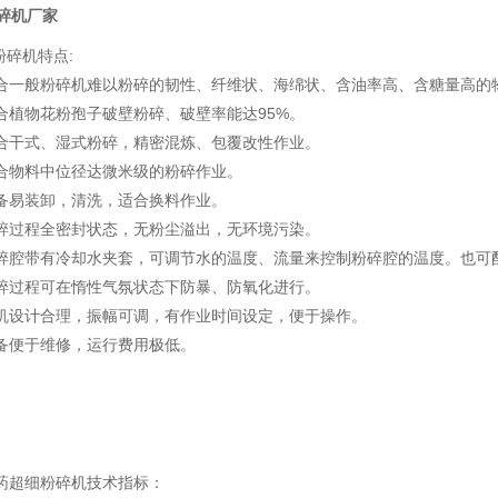
碎机厂家
粉碎机特点:
粉碎机难以粉碎的韧性、纤维状、海绵状、含油率高、含糖量高的物
花粉孢子破壁粉碎、破壁率能达95%。
式、湿式粉碎，精密混炼、包覆改性作业。
料中位径达微米级的粉碎作业。
装卸，清洗，适合换料作业。
程全密封状态，无粉尘溢出，无环境污染。
有冷却水夹套，可调节水的温度、流量来控制粉碎腔的温度。也可配置
程可在惰性气氛状态下防暴、防氧化进行。
计合理，振幅可调，有作业时间设定，便于操作。
于维修，运行费用极低。
细粉碎机技术指标：