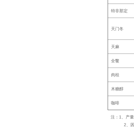
特非那定
天门冬
天麻
全鳖
肉桂
木糖醇
咖啡
注：1、产
2、因原料