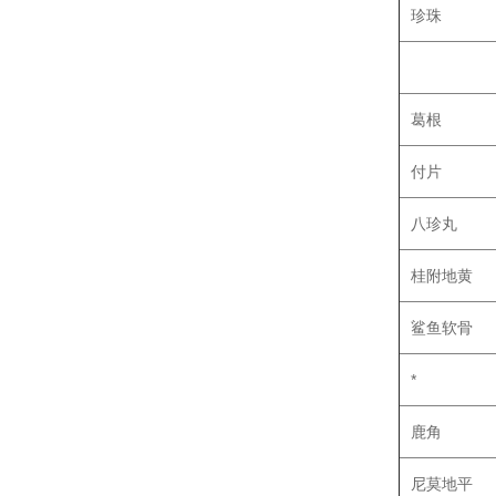
珍珠
葛根
付片
八珍丸
桂附地黄
鲨鱼软骨
*
鹿角
尼莫地平