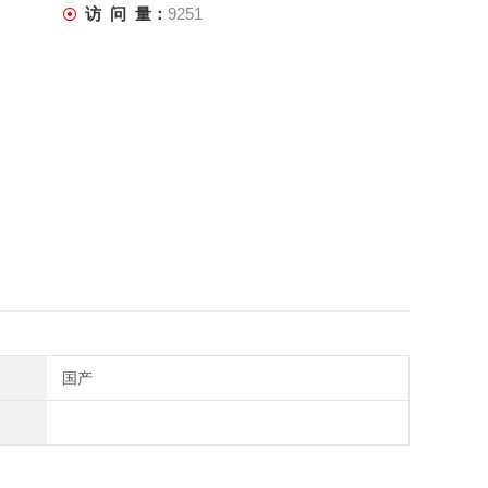
访 问 量：
9251
国产