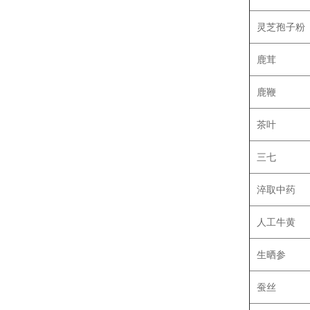
灵芝孢子粉
鹿茸
鹿鞭
茶叶
三七
淬取中药
人工牛黄
生晒参
蚕丝