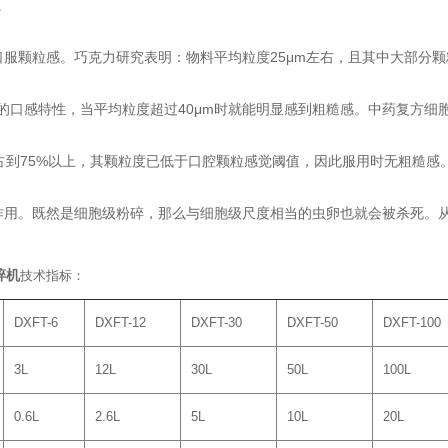
。
颗粒感。巧克力研究表明：物料平均粒度25μm左右，且其中大部分颗粒
感特性，当平均粒度超过40μm时就能明显感到粗糙感。中药复方细胞
到75%以上，其颗粒度已低于口腔颗粒感觉阈值，因此服用时无粗糙感
。既然是细胞级粉碎，那么与细胞级尺度相当的虫卵也就会被杀死。从
碎机
技术指标：
DXFT-6
DXFT-12
DXFT-30
DXFT-50
DXFT-100
3L
12L
30L
50L
100L
0.6L
2.6L
5L
10L
20L