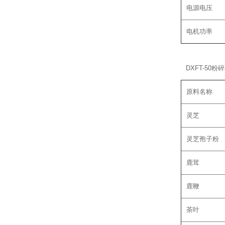
电源电压
电机功率
DXFT-50
原料名称
灵芝
灵芝孢子粉
鹿茸
鹿鞭
茶叶