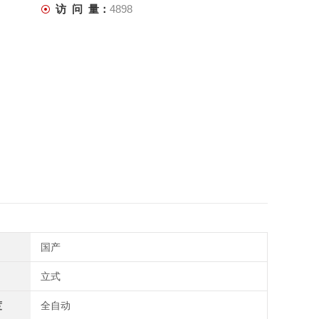
访 问 量：
4898
国产
立式
度
全自动