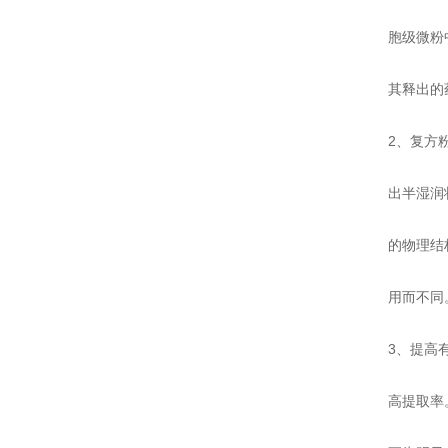
胞级微粉中药
其释出的药物
2、复方粉碎
出半湿润状态
的物理结构随
用而不同。这
3、提高有效
高提取率。有