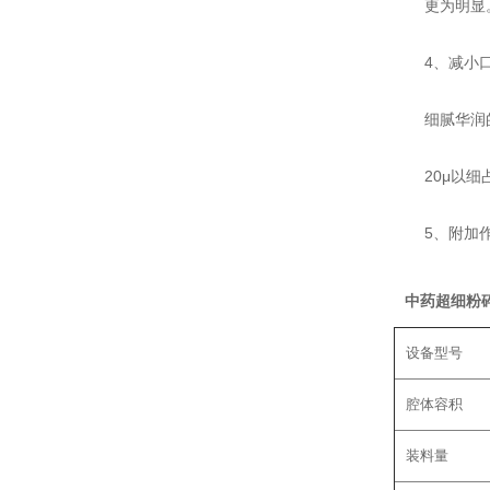
更为明显
4、减小口服
细腻华润的口
20μ以细占
5、附加作用
中药超细粉
设备型号
腔体容积
装料量