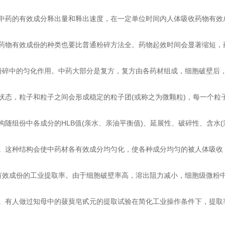
的有效成分释出量和释出速度，在一定单位时间内人体吸收药物有效成
有效成份的种类也要比普通粉碎方法全。药物起效时间会显著缩短，
中的匀化作用。中药大部分是复方，复方由各药材组成，细胞破壁后，
，粒子和粒子之间会形成稳定的粒子团(或称之为微颗粒)，每一个粒
组份中各成分的HLB值(亲水、亲油平衡值)、延展性、破碎性、含水(
种结构会使中药材各有效成分均匀化，使各种成分均匀的被人体吸收
成份的工业提取率。由于细胞破壁率高，溶出阻力减小，细胞级微粉中
人做过知母中的菝葜皂甙元的提取试验在简化工业操作条件下，提取率提