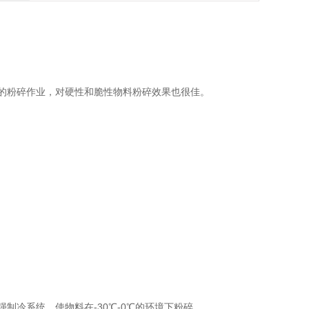
粉碎作业，对硬性和脆性物料粉碎效果也很佳。
冷系统，使物料在-30℃-0℃的环境下粉碎。