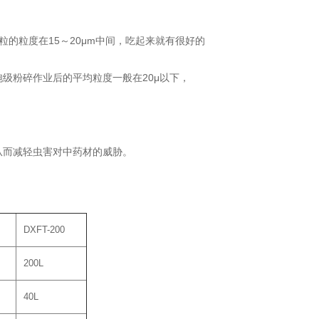
的粒度在15～20μm中间，吃起来就有很好的
级粉碎作业后的平均粒度一般在20μ以下，
。
而减轻虫害对中药材的威胁。
DXFT-200
200L
40L