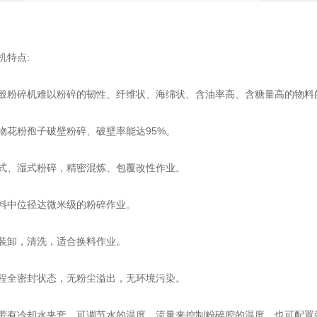
机特点:
碎机难以粉碎的韧性、纤维状、海绵状、含油率高、含糖量高的物料的
粉孢子破壁粉碎、破壁率能达95%。
、湿式粉碎，精密混炼、包覆改性作业。
中位径达微米级的粉碎作业。
卸，清洗，适合换料作业。
全密封状态，无粉尘溢出，无环境污染。
冷却水夹套，可调节水的温度、流量来控制粉碎腔的温度。也可配置强制