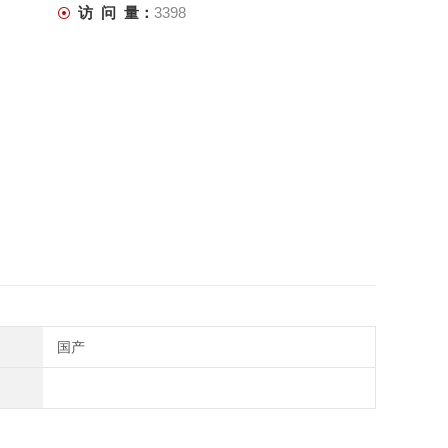
访 问 量：
3398
国产