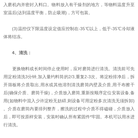
入磨机内并密封入料口。物料放入有干燥剂的地方，等物料温度升至
室温后(达到温度平衡，防止吸潮)，方可包装。
(3)温控仪下限温度设定值应控制在-35℃以上，低于-35℃冷却液
体将结冻。
4、
清洗：
更换物料或长时间停止使用时，应对磨筒进行清洗。清洗前可先
用淀粉清洗3分钟,加入量约料筒的2/3,重复2-3次。将淀粉排净后，拆
开筛板将介质取出,用水或其他溶剂清洗磨筒内壁及介质,用干布擦干
后(确保介质、磨筒干燥)，介质放入磨筒,重新按顺序定位安装设备,备
用(如物料中混入少许淀粉无妨碍,则设备可用淀粉多次清洗无须拆卸)
。介质在磨筒内要排列整齐，擦洗的过程中介质不得磕碰，介质放入
后，即可按原样安装，安装时确认所有紧固件*牢固。本机可以用水进
行清洗。