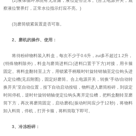
(2)液体循环系统有无泄露，液位是否正常。(合上电源开关，观
察液位警界灯，正常水位指示灯应不亮。)
(3)磨筒锁紧装置是否可靠。
2
、磨机的操作、使用：
将待粉碎物料装入料盒，每次不少于0.6升，zui多不超过1.2升，
(特殊物料除外)，料盒与磨筒进料口(进料口置于下方)对接，用卡箍
固定。将料盒翻转至上方，用锁紧手柄顺时针旋转销轴至定位钩头进
入定位槽(见后附图)，固定好磨筒。合上电源开关，转换“手动/自动转
换开关”至自动位置，按下自动启动按钮，物料进入磨筒粉碎，到设定
时间停机，逆时针旋转销轴使定位钩头离开定位槽，把料盒翻转至磨
筒下方，再次将磨筒固定，启动磨机(振动时间应少于12秒)，将物料
卸入料筒，停机，打开卡箍，将料筒取下即可。
3、
冷冻粉碎：