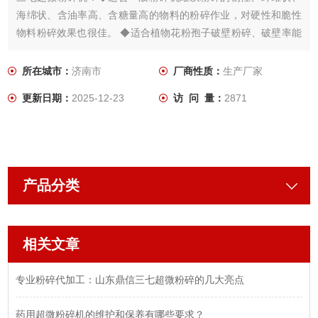
海绵状、含油率高、含糖量高的物料的粉碎作业，对硬性和脆性
物料粉碎效果也很佳。 ◆适合植物花粉孢子破壁粉碎、破壁率能
达95%。 ◆适合干式、湿式粉碎，精密混炼、包覆改性作业。 ◆
适合物料中位径达微米级的粉碎作业。
所在城市：
济南市
厂商性质：
生产厂家
更新日期：
2025-12-23
访 问 量：
2871
产品分类
相关文章
专业粉碎代加工：山东鼎信三七超微粉碎的几大亮点
药用超微粉碎机的维护和保养有哪些要求？