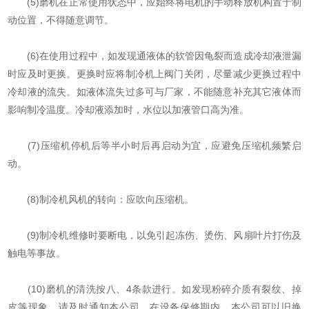
(5)磨机在正常使用状态中，应始终将电机的手动释放机构置于制
动位置，不得随意调节。
(6)在使用过程中，如发现通液体的软管因龟裂而造成冷却液泄漏
时应及时更换。更换时应将制冷机上阀门关闭，尽量减少更换过程中
冷却液的流失。如液体流失过多可与厂家，不能随意补充其它液体而
影响制冷温度。冷却液添加时，水位以加液管口高为准。
(7)压缩机停机后等半小时后再启动为宜，应避免压缩机频繁启
动。
(8)制冷机风机的转向：应吹向压缩机。
(9)制冷机维修时要断电，以免引起冻伤、烫伤、风扇叶片打伤及
触电等事故。
(10)磨机的清洗按八、4条款进行。如发现粉碎介质有裂纹、掉
皮等现象，请及时通知本公司，在设备保修期内，本公司可以旧换