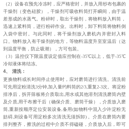
（2）设备在预先冷冻时，应严格密封，并放入用纱布包裹的
干燥剂（变色硅胶），干燥剂可吸收料筒打开瞬间，由于温
差形成的水蒸气。粉碎时，取出干燥剂，将物料放入料筒，
迅速上紧料筒，进行粉碎作业。出料时，卸下料筒将物料倒
入袋中密封。与此同时，将干燥剂放入磨机内并密封入料
口。物料放入有干燥剂的地方，等物料温度升至室温后（达
到温度平衡，防止吸潮），方可包装。
（3）温控仪下限温度设定值应控制在-35℃以上，低于-35℃
冷却液体将结冻。
4、
清洗：
更换物料或长时间停止使用时，应对磨筒进行清洗。清洗前
可先用淀粉清洗3分钟,加入量约料筒的2/3,重复2-3次。将淀粉
排净后，拆开筛板将介质取出,用水或其他溶剂清洗磨筒内壁
及介质,用干布擦干后（确保介质、磨筒干燥），介质放入磨
筒,重新按顺序定位安装设备,备用(如物料中混入少许淀粉无
妨碍,则设备可用淀粉多次清洗无须拆卸) 。介质在磨筒内要
排列整齐，擦洗的过程中介质不得磕碰，介质放入后，即可