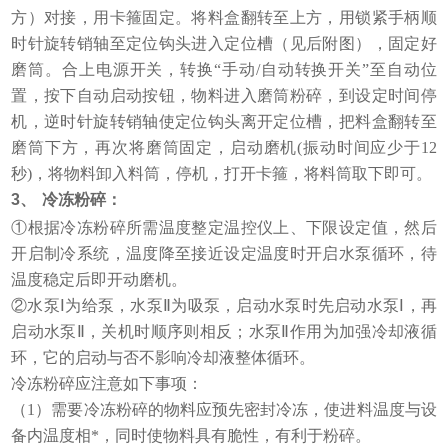
方）对接，用卡箍固定。将料盒翻转至上方，用锁紧手柄顺
时针旋转销轴至定位钩头进入定位槽（见后附图），固定好
磨筒。合上电源开关，转换“手动/自动转换开关”至自动位
置，按下自动启动按钮，物料进入磨筒粉碎，到设定时间停
机，逆时针旋转销轴使定位钩头离开定位槽，把料盒翻转至
磨筒下方，再次将磨筒固定，启动磨机(振动时间应少于12
秒)，将物料卸入料筒，停机，打开卡箍，将料筒取下即可。
3、
冷冻粉碎：
①根据冷冻粉碎所需温度整定温控仪上、下限设定值，然后
开启制冷系统，温度降至接近设定温度时开启水泵循环，待
温度稳定后即开动磨机。
②水泵Ⅰ为给泵，水泵Ⅱ为吸泵，启动水泵时先启动水泵Ⅰ，再
启动水泵Ⅱ，关机时顺序则相反；水泵Ⅱ作用为加强冷却液循
环，它的启动与否不影响冷却液整体循环。
冷冻粉碎应注意如下事项：
（1）需要冷冻粉碎的物料应预先密封冷冻，使进料温度与设
备内温度相*，同时使物料具有脆性，有利于粉碎。