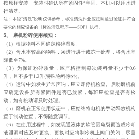
按原样安装，安装时确认所有紧固件*牢固。本机可以用水进
行清洗。
注：本段“清洗”说明仅供参考，标准清洗作业应按照通过验证并符合
要求的相应设备的《标准清洗程序——SOP》执行。
5、
磨机粉碎使用须知：
（1）根据物料不同确定粉碎温度。
（2）含水率较高的物料，须进行烘干或冻干处理，将含水率
降低至7%。
（3）为保证粉碎质量，应严格控制每次装料量不少于0.6
升，且不多于1.2升(特殊物料除外)。
（4）运转中如发生异常声响，应立即停机检查。启动磨机前
应确定设备所有紧固件是否已旋紧，每班应检查是否有松
动，如有松动请及时处理。
（5）磨机在正常使用状态中，应始终将电机的手动释放机构
置于制动位置，不得随意调节。
（6）在使用过程中，如发现通液体的软管因龟裂而造成冷却
液泄漏时应及时更换。更换时应将制冷机上阀门关闭，尽量