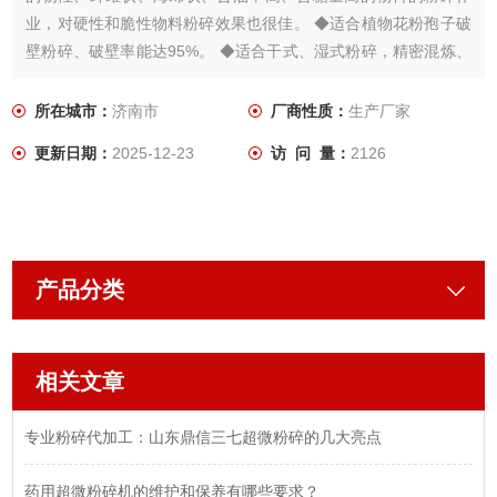
业，对硬性和脆性物料粉碎效果也很佳。 ◆适合植物花粉孢子破
壁粉碎、破壁率能达95%。 ◆适合干式、湿式粉碎，精密混炼、
包覆改性作业。 ◆适合物料中位径达微米级的粉碎作业。
所在城市：
济南市
厂商性质：
生产厂家
更新日期：
2025-12-23
访 问 量：
2126
产品分类
相关文章
专业粉碎代加工：山东鼎信三七超微粉碎的几大亮点
药用超微粉碎机的维护和保养有哪些要求？