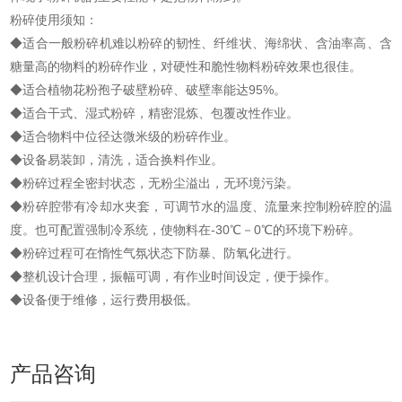
粉碎使用须知：
◆适合一般粉碎机难以粉碎的韧性、纤维状、海绵状、含油率高、含
糖量高的物料的粉碎作业，对硬性和脆性物料粉碎效果也很佳。
◆适合植物花粉孢子破壁粉碎、破壁率能达95%。
◆适合干式、湿式粉碎，精密混炼、包覆改性作业。
◆适合物料中位径达微米级的粉碎作业。
◆设备易装卸，清洗，适合换料作业。
◆粉碎过程全密封状态，无粉尘溢出，无环境污染。
◆粉碎腔带有冷却水夹套，可调节水的温度、流量来控制粉碎腔的温
度。也可配置强制冷系统，使物料在-30℃－0℃的环境下粉碎。
◆粉碎过程可在惰性气氛状态下防暴、防氧化进行。
◆整机设计合理，振幅可调，有作业时间设定，便于操作。
◆设备便于维修，运行费用极低。
产品咨询